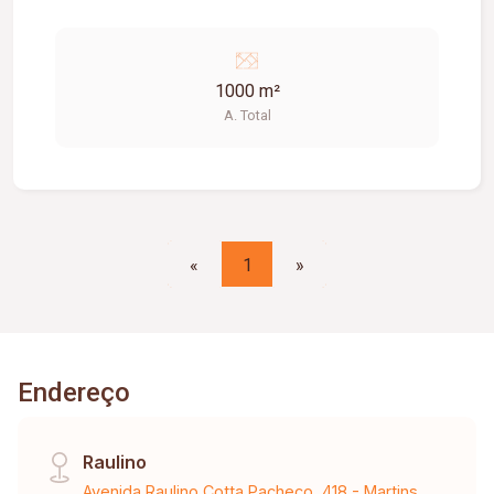
1000 m²
A. Total
«
1
»
Endereço
Raulino
Avenida Raulino Cotta Pacheco, 418 - Martins,