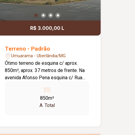
R$ 3.000,00 L
Terreno - Padrão
Umuarama - Uberlândia/MG
Ótimo terreno de esquina c/ aprox.
850m², aprox. 37 metros de frente. Na
avenida Afonso Pena esquina c/ Rua
República do Piratini, ótimo p/
instituição financeira, tecnologia da
850m²
informação, seguradoras, imobiliárias,
A. Total
clínicas, farmácias, dentre outros.
Apresente seu projeto p/ analisarmos a
viabilidade da construção.