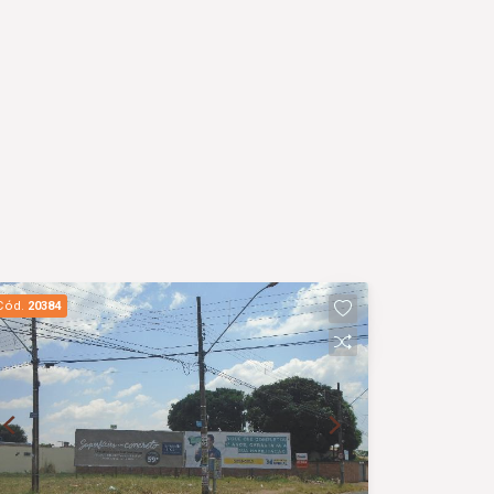
Cód.
20384