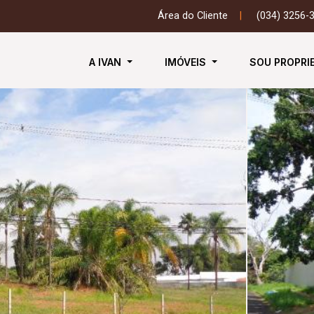
Área do Cliente
|
(034) 3256-
A IVAN
IMÓVEIS
SOU PROPRI