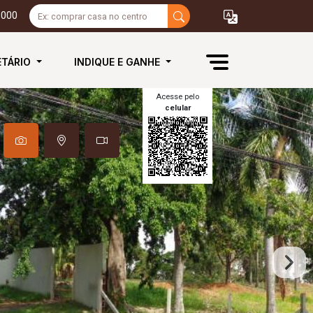
3000
ETÁRIO
INDIQUE E GANHE
Acesse pelo
celular