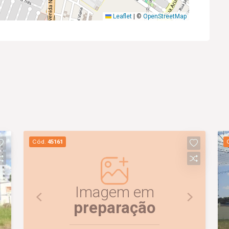
Leaflet
|
©
OpenStreetMap
Cód.
45161
Imagem em
preparação