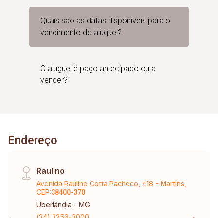
Quais são as datas disponíveis para o
vencimento do aluguel?
O aluguel é pago antecipado ou a
vencer?
Endereço
Raulino
Avenida Raulino Cotta Pacheco, 418 - Martins,
CEP:
38400-370
Uberlândia - MG
(34) 3256-3000