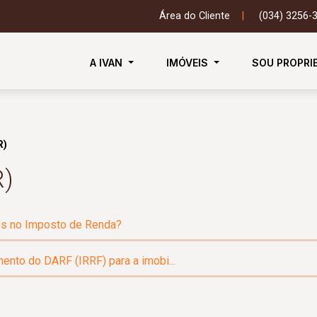
Área do Cliente
|
(034) 3256-
A IVAN
IMÓVEIS
SOU PROPRI
R)
R)
gos no Imposto de Renda?
ento do DARF (IRRF) para a imobi...