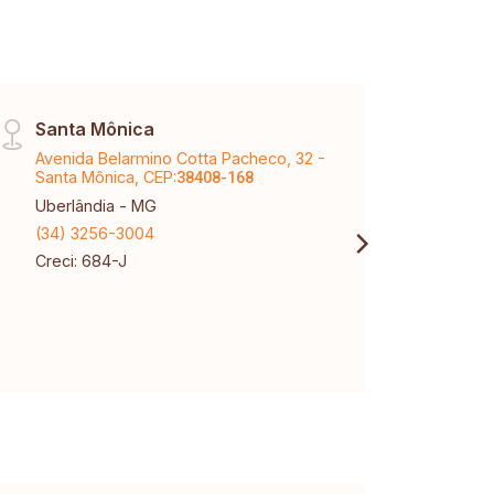
Santa Mônica
Páti
Avenida Belarmino Cotta Pacheco, 32 -
Aveni
Santa Mônica, CEP:
Karaí
38408-168
Uberlândia - MG
Uberl
(34) 3256-3004
(34) 
Creci: 684-J
Creci