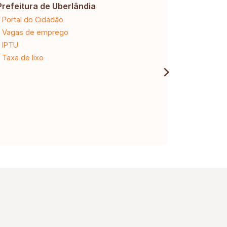
Prefeitura de Uberlândia
Cemig
Portal do Cidadão
2ª via da 
Vagas de emprego
Ligação n
IPTU
Desligam
Taxa de lixo