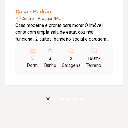
Casa - Padrão
Centro - Araguari/MG
Casa moderna e pronta para morar O imóvel
conta com ampla sala de estar, cozinha
funcional, 2 suítes, banheiro social e garagem
para 2 veículos. Um dos grandes diferenciais é
que parte da casa será entregue mobiliada com
2
3
2
160m²
móveis novos, além de ar-condicionado
Dorm.
Banho
Garagens
Terreno
instalado em uma das suítes, proporcionando
mais conforto e praticidade. Uma excelente
opção para quem busca um imóvel moderno,
elegante e pronto para morar.