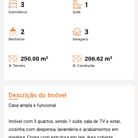
3
1
Dormitórios
Suite
2
3
Banheiros
Garagens
250.00 m²
206.62 m²
A. Terreno
A. Construída
Descrição do Imóvel
Casa ampla e funcional
Imóvel com 3 quartos, sendo 1 suíte, sala de TV e estar,
cozinha com despensa, lavanderia e acabamentos em
madeira. Conta com estrutura em laje, área coberta,