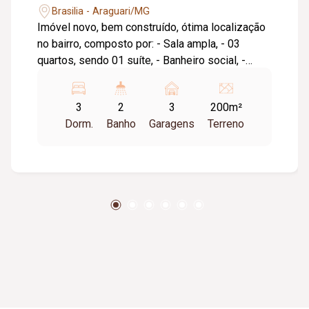
Brasilia - Araguari/MG
Imóvel novo, bem construído, ótima localização
no bairro, composto por: - Sala ampla, - 03
quartos, sendo 01 suíte, - Banheiro social, -
Cozinha, - Rodapés embutidos, - Lavanderia
descoberta, - Garagem para 03 ou mais veículos
3
2
3
200m²
descoberta, - Cerca concertina.
Dorm.
Banho
Garagens
Terreno