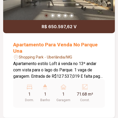
R$ 650.597,62 V
Apartamento Para Venda No Parque
Una
Shopping Park - Uberlândia/MG
Apartamento estilo Loft á venda no 13º andar
com vista para o lago do Parque. 1 vaga de
garagem. Entrada de R$127.537,019 E falta pagar:
R$523.060,60, sendo: 1) 2 balões abril/26 e
janeiro/27 de R$41.845,04 cada 2) financiamento
1
1
1
71.68 m²
R$439.370,52 data de valores atualizadas em
Dorm.
Banho
Garagem
Const.
13/01/2026 Lembrando que os valores a vencer
tem correção de INCC, o preço sofrerá alteração
mensalmente.