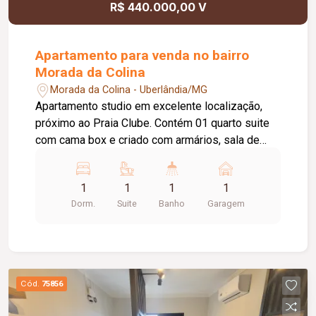
R$ 440.000,00 V
Apartamento para venda no bairro
Morada da Colina
Morada da Colina - Uberlândia/MG
Apartamento studio em excelente localização,
próximo ao Praia Clube. Contém 01 quarto suite
com cama box e criado com armários, sala de
estar com ar condicionado, TV e armário, sacada,
banheiro com box blindex, armário sob pia e
1
1
1
1
espelho, cozinha planejada com armários,
Dorm.
Suite
Banho
Garagem
cooktop, coifa, micro-ondas e frigobar, área de
lavanderia com armário, 01 vaga de garagem. **
CONDOMÍNIO INCLUSO NO ALUGUEL **
Cód.
75856