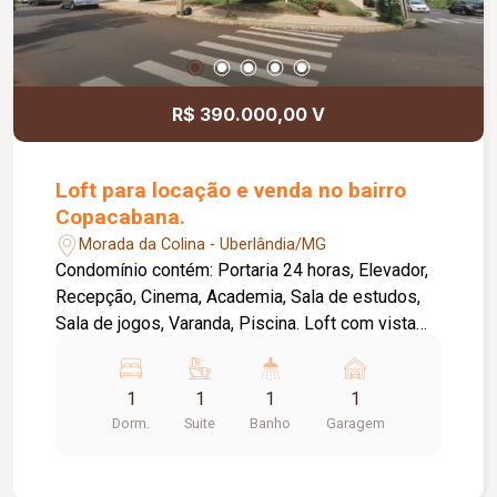
R$ 390.000,00 V
Loft para locação e venda no bairro
Copacabana.
Morada da Colina - Uberlândia/MG
Condomínio contém: Portaria 24 horas, Elevador,
Recepção, Cinema, Academia, Sala de estudos,
Sala de jogos, Varanda, Piscina. Loft com vista
panorâmica, sendo: Sala com armários e suporte
de tv, em dois ambientes Dormitório com
1
1
1
1
armários e sacada, Banheiro social com armários,
Dorm.
Suite
Banho
Garagem
espelho e box em vidro temperado, Cozinha com
armários sob a pia e aéreo, Lavanderia com
armários, 01 vaga de garagem.