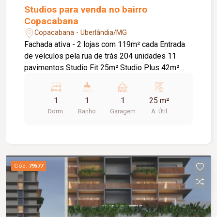
Studios para venda no bairro
Copacabana
Copacabana - Uberlândia/MG
Fachada ativa - 2 lojas com 119m² cada Entrada
de veículos pela rua de trás 204 unidades 11
pavimentos Studio Fit 25m² Studio Plus 42m²
Studio Flex 47m² 2Q ou 1Q vista Av Liberdade
Rooftop com piscina com deck, sky lounge
1
1
1
25 m²
Dorm.
Banho
Garagem
A. Útil
Cód.
79577