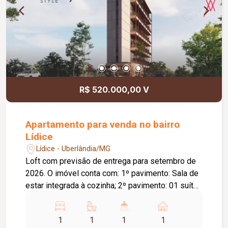
R$ 520.000,00 V
Apartamento para venda no bairro
Lídice
Lídice - Uberlândia/MG
Loft com previsão de entrega para setembro de
2026. O imóvel conta com: 1º pavimento: Sala de
estar integrada à cozinha; 2º pavimento: 01 suíte
com closet; Diferenciais: Janela panorâmica do
piso ao teto; Sacada; Projeto moderno com
1
1
1
1
ambientes integrados, proporcionando conforto,