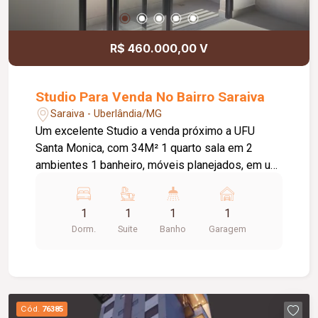
R$ 460.000,00 V
Studio Para Venda No Bairro Saraiva
Saraiva - Uberlândia/MG
Um excelente Studio a venda próximo a UFU
Santa Monica, com 34M² 1 quarto sala em 2
ambientes 1 banheiro, móveis planejados, em um
condomínio completo.
1
1
1
1
Dorm.
Suite
Banho
Garagem
Cód.
76385