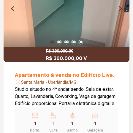
com fechadura eletrônica? - Todas as unidades
serão entregues com fechadura eletrônica
padrão. Água e gás encanado são
individualizados? - Sim! É possível instalar ar-
condicionado dentro do meu apartamento? - Sim.
Em todas as unidades existe a previsão de
instalação de ar condicionado... Venha conhecer
todos os detalhes deste empreendimento
R$ 380.000,00
R$ 360.000,00 V
diferenciado ! Fale com nossos corretores.
Apartamento à venda no Edifício Live.
Santa Maria - Uberlândia/MG
Studio situado no 4º andar sendo: Sala de estar,
Quarto, Lavanderia, Coworking, Vaga de garagem.
Edifício proporciona: Portaria eletrônica digital e
facial, Fechadura digital.
1
1
1
1
Dorm.
Suite
Banho
Garagem