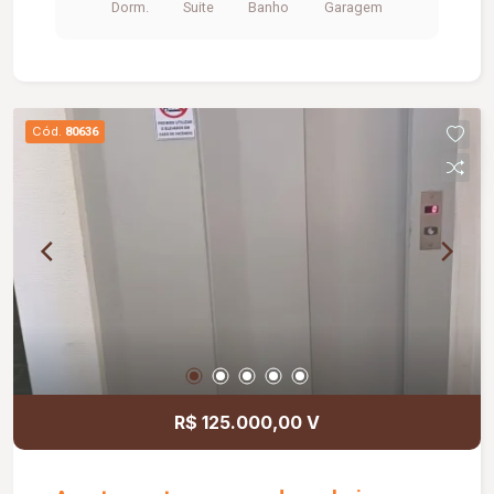
Dorm.
Suite
Banho
Garagem
sofisticação e excelente iluminação natural.
Cód.
80636
R$ 125.000,00 V