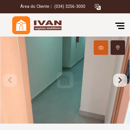
Área do Cliente
|
(034) 3256-3000