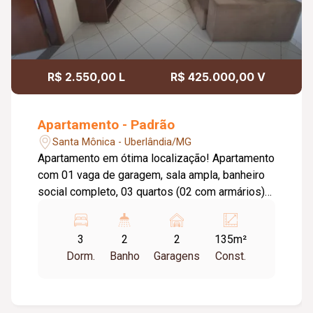
R$ 2.550,00 L
R$ 425.000,00 V
Apartamento - Padrão
Santa Mônica - Uberlândia/MG
Apartamento em ótima localização! Apartamento
com 01 vaga de garagem, sala ampla, banheiro
social completo, 03 quartos (02 com armários)
sendo 01 suíte com armário sob pia, espelho e
box em blindex. Cozinha planejada, lavanderia
3
2
2
135m²
com armários, semi mobiliado com sofá, mesa,
Dorm.
Banho
Garagens
Const.
ar condicionado, filtro de água, sugar, fogão cook
top. Portão eletrônico, interfone, cerca elétrica.
Piso: Cerâmico.