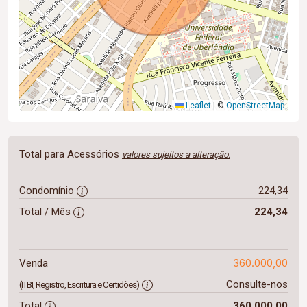
Leaflet
|
©
OpenStreetMap
Total para Acessórios
valores sujeitos a alteração.
Condomínio
224,34
Total / Mês
224,34
360.000,00
Venda
Consulte-nos
(ITBI, Registro, Escritura e Certidões)
Total
360.000,00