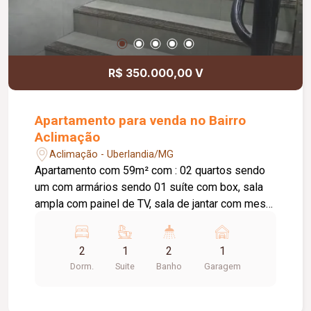
R$ 350.000,00 V
Apartamento para venda no Bairro
Aclimação
Aclimação - Uberlandia/MG
Apartamento com 59m² com : 02 quartos sendo
um com armários sendo 01 suíte com box, sala
ampla com painel de TV, sala de jantar com mesa
e painel planejado, banheiro social com box,
cozinha com armários, fogão e forno a gás, área
2
1
2
1
de serviço com armário. Apartamento 100%
Dorm.
Suite
Banho
Garagem
modificado do padrão do prédio (bancadas da
cozinha , balcão da cozinha , lavatórios dos
banheiro , revestimento da cozinha ) teto da sala