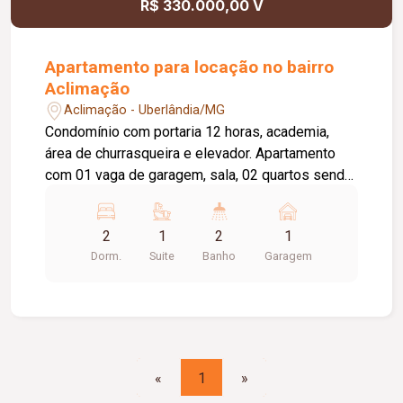
R$ 330.000,00 V
Apartamento para locação no bairro
Aclimação
Aclimação - Uberlândia/MG
Condomínio com portaria 12 horas, academia,
área de churrasqueira e elevador. Apartamento
com 01 vaga de garagem, sala, 02 quartos sendo
01 suíte com box, banheiro social com box,
cozinha com armários e na suíte, área de serviço.
2
1
2
1
Valor do condomínio ( aproximadamente ) : R$
Dorm.
Suite
Banho
Garagem
425,00 / Taxa de mudança tanto na entrada
quanto na saída
«
1
»