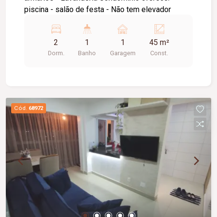
piscina - salão de festa - Não tem elevador
2
1
1
45 m²
Dorm.
Banho
Garagem
Const.
Cód.
68972