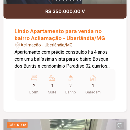
R$ 350.000,00 V
Lindo Apartamento para venda no
bairro Acliamação - Uberlândia/MG
Aclimação - Uberlândia/MG
Apartamento com prédio construído há 4 anos
com uma belíssima vista para o bairro Bosque
dos Buritis e condomínio Paradiso 02 quartos
sendo 1 suíte; Banheiro social; Hall no corredor
(escritório); Cozinha estilo americana; Sala e
2
1
2
1
copa; Lavanderia ampla com boa circulação de ar;
Dorm.
Suite
Banho
Garagem
Sacada com área gourmet (ponto de gás na
sacada); Vidro com película de redução de calor e
tela de proteção em todas as janelas e sacada;
08 andar com vista privilegiada; Garagem no
subsolo, reservada da entrada. Prédio conta com
Cód.
51312
1 elevador, área de academia e churrasqueira,