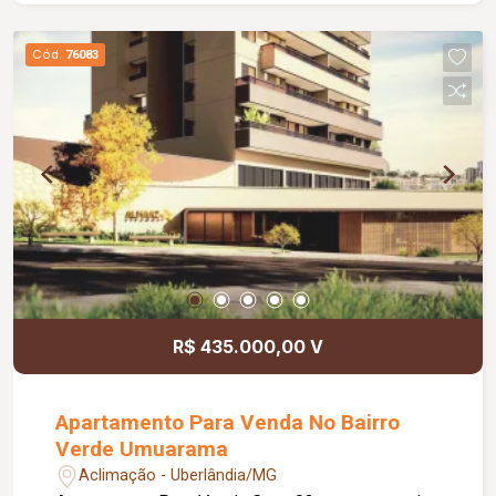
e cozinha e rebaixado em gesso com sanca
fechadura eletrônico na porta Prédio com:
Cód.
76083
Corrimão; 02 Elevadores; Mini mercado dentro do
condomínio; Espaço Gourmet; Piso Tátil; Rampas
de Acesso; Salão de Festa; Portaria em horário
comercial seg. a sexta 8:00 às 17:30 Sábado 8:00
às 12:00 ; Gás Encanado.
R$ 435.000,00 V
Apartamento Para Venda No Bairro
Verde Umuarama
Aclimação - Uberlândia/MG