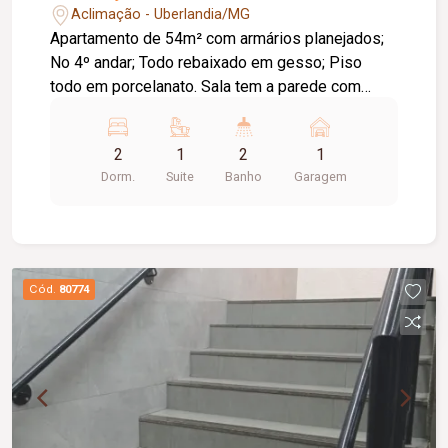
Aclimação - Uberlandia/MG
Apartamento de 54m² com armários planejados;
No 4º andar; Todo rebaixado em gesso; Piso
todo em porcelanato. Sala tem a parede com
texturização de gesso; 02 quartos, sendo 01
suíte; 01 quarto com guarda-roupa e escritório
2
1
2
1
planejados; Cozinha com armários. 01 vaga de
Dorm.
Suite
Banho
Garagem
garagem; 02 elevadores; Salão de festas com
churrasqueira; Próximo ao Granja Marileusa.
Cód.
80774