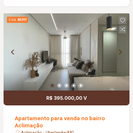
Cama box de casal na suíte; Ar-condicionado na
suíte; Cama de solteiro com colchão no segundo
dormitório; O condomínio conta com: Área de
Cód.
83297
lazer; Academia;
R$ 395.000,00 V
Apartamento para venda no bairro
Aclimação
Aclimação - Uberlandia/MG