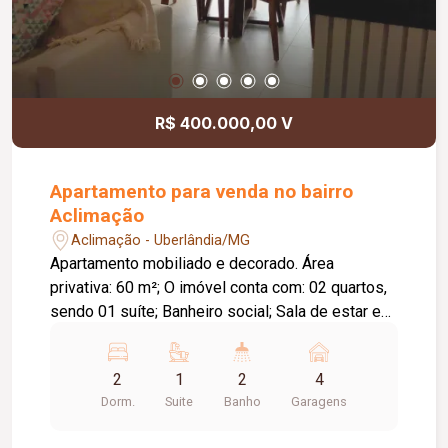
R$ 400.000,00 V
Apartamento para venda no bairro
Aclimação
Aclimação - Uberlândia/MG
Apartamento mobiliado e decorado. Área
privativa: 60 m²; O imóvel conta com: 02 quartos,
sendo 01 suíte; Banheiro social; Sala de estar e
jantar integradas; Varanda com fechamento em
blindex; 01 vaga de garagem coberta; Móveis
2
1
2
4
planejados em diversos ambientes; Cooktop;
Dorm.
Suite
Banho
Garagens
Geladeira; TV de 55`; Sofá; Espelho bisotado na
sala; Máquina de lavar roupas; Varal embutido;