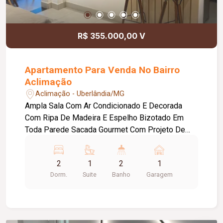
R$ 355.000,00 V
Apartamento Para Venda No Bairro
Aclimação
Aclimação - Uberlândia/MG
Ampla Sala Com Ar Condicionado E Decorada
Com Ripa De Madeira E Espelho Bizotado Em
Toda Parede Sacada Gourmet Com Projeto De
Iluminação E Fechada Com Blindex 2 Quartos
Sendo 1 Suíte Com Ar Condicionado, Planejados,
2
1
2
1
Box Blindex Ebancada Em Granito E Mármore
Dorm.
Suite
Banho
Garagem
Banheiro Social Com Bancada Em Granito Cozinha
Integrada Com A Sala, Bancada Em Granito E
Planejados Lavanderia Com Planejados Teto Em
Gesso Com Iluminação Embutida Fechadura