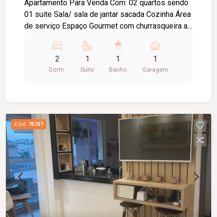
Apartamento Para Venda Com: 02 quartos sendo
01 suite Sala/ sala de jantar sacada Cozinha Área
de serviço Espaço Gourmet com churrasqueira a
carvão Playground com jardim Piscina com
prainha e deck Salão de festa Espaço Family com
2
1
1
1
piscina e churrasqueira a gás Academia Sala de
Dorm.
Suite
Banho
Garagem
jogos Guarita Eclusa de segurança Lobby com
pé-direito duplo Delivery Conveniência
Bicicletário com espaço oficina Car Wash
Coworking Sala de reunião
Cód.
75737