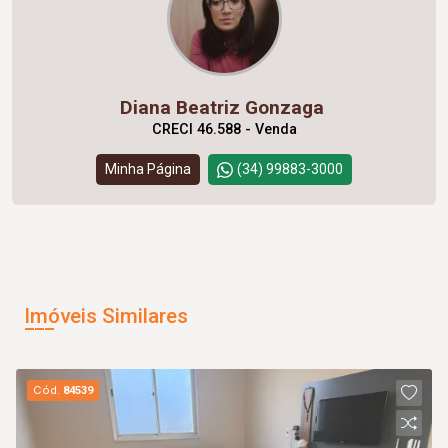
Diana Beatriz Gonzaga
CRECI 46.588 - Venda
Minha Página
(34) 99883-3000
Imóveis Similares
Cód.
84539