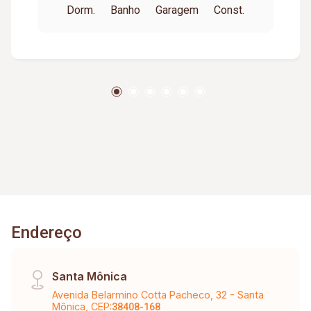
Dorm.
Banho
Garagem
Const.
térreo com área externa privativa; Ambientes
amplos e bem distribuídos; Imóvel conservado.
Informações complementares: Prédio sem
elevador e sem área de lazer.
Endereço
Santa Mônica
Avenida Belarmino Cotta Pacheco, 32 - Santa
Mônica, CEP:
38408-168