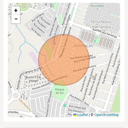
+
−
Leaflet
|
©
OpenStreetMap