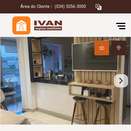
Área do Cliente
|
(034) 3256-3000