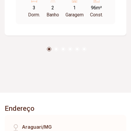
ate 02 carros); Sacada. Apartamento com 04 ar
3
2
1
96m²
condicionado, forno embutido, 01 coifa,
Dorm.
Banho
Garagem
Const.
cristaleira, cooktop e armários em todos os
cômodos. Condomínio oferece : Elevador; Salão
de festa.
Endereço
Araguari/MG