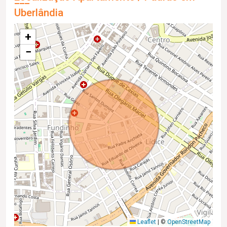
Uberlândia
+
−
Leaflet
|
©
OpenStreetMap