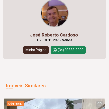
José Roberto Cardoso
CRECI 31.297 - Venda
Minha Página
(34) 99883-3000
Imóveis Similares
Cód.
81533