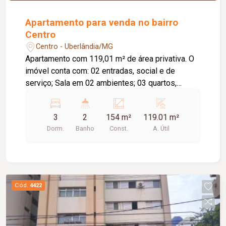
Apartamento para venda no bairro
Centro
Centro - Uberlândia/MG
Apartamento com 119,01 m² de área privativa. O
imóvel conta com: 02 entradas, social e de
serviço; Sala em 02 ambientes; 03 quartos,
sendo 02 com armários embutidos; Banheiro
social com box em blindex; Cozinha com
3
2
154 m²
119.01 m²
armários e cooktop; Lavanderia; Banheiro de
Dorm.
Banho
Const.
A. Útil
serviço; O condomínio conta com: Portaria 24
horas; Sala de recepção; 02 elevadores;
Interfone; Câmeras de segurança; Diferenciais:
Apartamento totalmente reformado, em estado
de novo; Piso em taco; Água quente em todas as
Cód.
4422
torneiras. Informações complementares: Área
construída de 154,00 m²; O imóvel não possui
vaga de garagem.