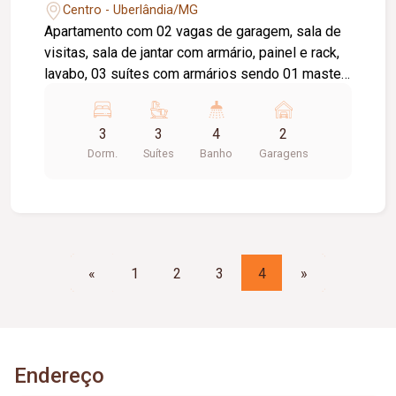
Centro - Uberlândia/MG
Apartamento com 02 vagas de garagem, sala de
visitas, sala de jantar com armário, painel e rack,
lavabo, 03 suítes com armários sendo 01 master,
banheiro social, escritório, cozinha planejada.Piso
porcelanato e tábua corrida.
3
3
4
2
Dorm.
Suítes
Banho
Garagens
«
1
2
3
4
»
Endereço