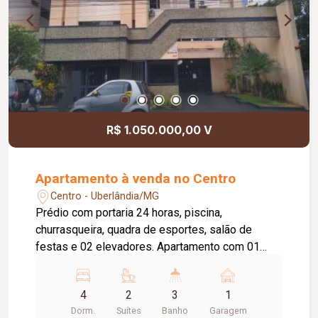
R$ 1.050.000,00 V
Apartamento à venda no Centro
Centro - Uberlândia/MG
Prédio com portaria 24 horas, piscina,
churrasqueira, quadra de esportes, salão de
festas e 02 elevadores. Apartamento com 01
vaga de garagem, sala em 03 ambientes, 04
quartos com armários sendo 02 suítes, banheiro
4
2
3
1
social, cozinha com armários, lavanderia com
Dorm.
Suítes
Banho
Garagem
armário, dependência completa de empregada e