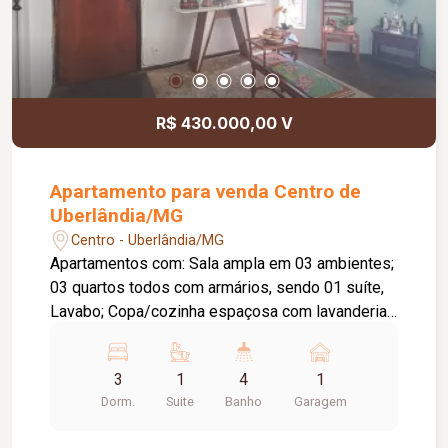
R$ 430.000,00 V
Apartamento para venda Centro de
Uberlândia/MG
Centro - Uberlândia/MG
Apartamentos com: Sala ampla em 03 ambientes;
03 quartos todos com armários, sendo 01 suíte,
Lavabo; Copa/cozinha espaçosa com lavanderia;
Dependência completa de serviço; Piso parquet
e cerâmica; 02 entrada social e serviço; 02
3
1
4
1
elevadores; 01 vaga.
Dorm.
Suite
Banho
Garagem