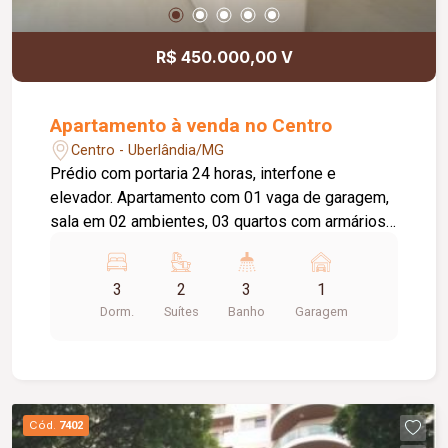
R$ 450.000,00 V
Apartamento à venda no Centro
Centro - Uberlândia/MG
Prédio com portaria 24 horas, interfone e
elevador. Apartamento com 01 vaga de garagem,
sala em 02 ambientes, 03 quartos com armários
sendo 02 suítes, banheiro social, cozinha com
armários, área de serviço, banheiro de serviço e
3
2
3
1
despensa. Piso em cerâmica. Banheiros com box.
Dorm.
Suítes
Banho
Garagem
Cód.
7402