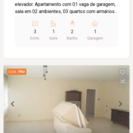
elevador. Apartamento com 01 vaga de garagem,
sala em 02 ambientes, 03 quartos com armários
sendo 01 suíte, banheiro social, corredor com
roupeiro, cozinha com armário e área de serviço.
3
1
2
1
Banheiros com box, piso cerâmica e laminado.
Dorm.
Suite
Banho
Garagem
Cód.
7962