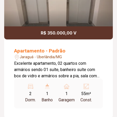
R$ 350.000,00 V
Apartamento - Padrão
Jaraguá - Uberlândia/MG
Excelente apartamento, 02 quartos com
armários sendo 01 suíte, banheiro suíte com
box de vidro e armários sobre a pia, sala com
painel, cozinha com armários, area de serviço,
01 banheiro social com box de vidro e armário
2
1
1
55m²
sobre a pia. Elevador, 01 vaga de
Dorm.
Banho
Garagem
Const.
estacionamento, portaria 24 horas, piscina,
playground, quadra esportiva. Cond. Aprox.:
R$325,31. Tem taxa de mudança