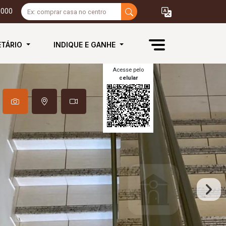
3000
ETÁRIO
INDIQUE E GANHE
Acesse pelo
celular