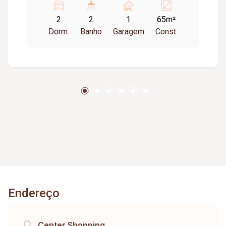
Aproximadamente.65m². Portão e porteiro
2
2
1
65m²
eletrônico, interfone, cerca elétrica,
Dorm.
Banho
Garagem
Const.
elevador.Cond. aprox:R$142,50 ***Restrição
para animais e república****
Endereço
Center Shopping