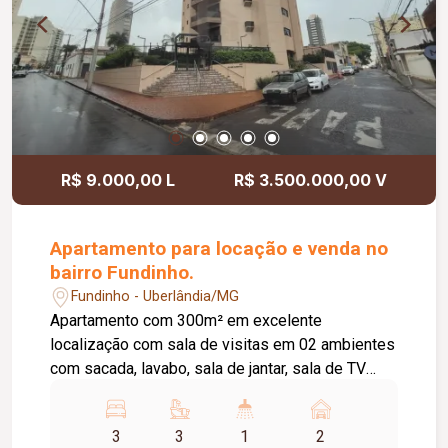
R$ 9.000,00 L
R$ 3.500.000,00 V
Apartamento para locação e venda no
bairro Fundinho.
Fundinho - Uberlândia/MG
Apartamento com 300m² em excelente
localização com sala de visitas em 02 ambientes
com sacada, lavabo, sala de jantar, sala de TV
com som, hall para 03 suítes com armários e box
sendo 01 com sacada, 02 closet,
3
3
1
2
hidromassagem, cozinha toda planejada, área de