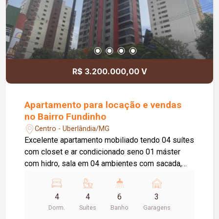
R$ 3.200.000,00 V
Apartamento para locação e vendas
no Bairro Fundinho
Centro - Uberlândia/MG
Excelente apartamento mobiliado tendo 04 suítes
com closet e ar condicionado seno 01 máster
com hidro, sala em 04 ambientes com sacada,
lavabo, cozinha planejada, despensa, lavanderia
com armário, dependência completa de
4
4
6
3
empregada, 03 vagas de garagem soltas, portaria
Dorm.
Suítes
Banho
Garagens
24hrs, salao de festas, saloa de jogos, academia,