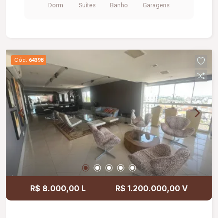
Dorm.
Suítes
Banho
Garagens
serviço, 02 vagas de garagem (box), salão de
festas, portaria 24 horas, piscina, sauna, área
construída.
Cód.
64398
R$ 8.000,00 L
R$ 1.200.000,00 V