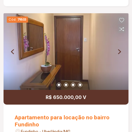
aquecida em todos banheiros. Montado com
armários e Box Blindex. Todos os ambientes
mobiliados com fino acabamento. Prédio: Vinte
Cód.
79503
andares com 02 Apartamentos por andar. 02
elevadores, Portaria 24 horas, 02 piscinas adulto
e infantil, Salão de festas com cozinha completa,
churrasqueira, Sauna aquecida, Academia. Agende
sua visita. Aguardo seu contato.
R$ 650.000,00 V
Apartamento para locação no bairro
Fundinho
Fundinho - Uberlândia/MG