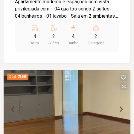
Apartamento moderno e espaçoso com vista
privilegiada com: - 04 quartos sendo 2 suítes -
04 banheiros - 01 lavabo - Sala em 2 ambientes -
Cozinha com armários planejados - Área de
serviço ampla - Garagem para 2 carros livres
4
2
4
2
Dorm.
Suítes
Banho
Garagens
Cód.
75285