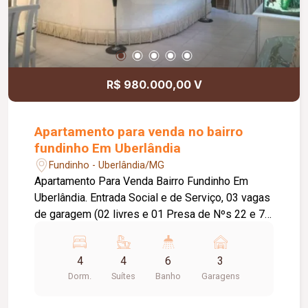
R$ 980.000,00 V
Apartamento para venda no bairro
fundinho Em Uberlândia
Fundinho - Uberlândia/MG
Apartamento Para Venda Bairro Fundinho Em
Uberlândia. Entrada Social e de Serviço, 03 vagas
de garagem (02 livres e 01 Presa de Nºs 22 e 75
e 75A), Sala em 02 ambientes, medindo 45,00m²
e om varanda, Lavabo, 04 suítes (Sendo 03 com
4
4
6
3
varandas e uma com banheira de
Dorm.
Suítes
Banho
Garagens
hidromassagem), Cozinha, Lavanderia, Banheiro
Serviço. Piso cerâmico, Bancadas granito, Água