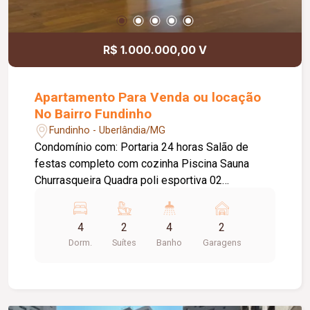
R$ 1.000.000,00 V
Apartamento Para Venda ou locação
No Bairro Fundinho
Fundinho - Uberlândia/MG
Condomínio com: Portaria 24 horas Salão de
festas completo com cozinha Piscina Sauna
Churrasqueira Quadra poli esportiva 02
elevadores (social e serviço) Apartamento com
fino acabamento e pintura nova Área
4
2
4
2
Privativa:229,63m² Área Total
Dorm.
Suítes
Banho
Garagens
Construída:288,13m² Um Apartamento por andar
(andar alto) Garagem para 02 carros Sala ampla
em 03 ambientes com cortinas 04 quartos sendo
02 suítes e com armários embutidos Banheiro