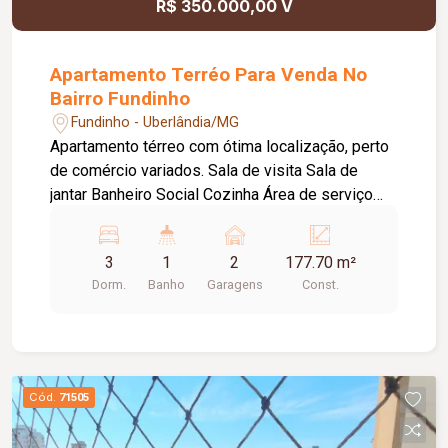
R$ 350.000,00 V
reservado com churrasqueira. Tudo isso em um
ambiente seguro e sofisticado, ideal para
aqueles que buscam o melhor em qualidade de
Apartamento Terréo Para Venda No
vida. Valor com permuta a negociar.
Bairro Fundinho
Fundinho - Uberlândia/MG
Apartamento térreo com ótima localização, perto
de comércio variados. Sala de visita Sala de
jantar Banheiro Social Cozinha Área de serviço
Garagem 02 carros.
3
1
2
177.70 m²
Dorm.
Banho
Garagens
Const.
Cód.
71505