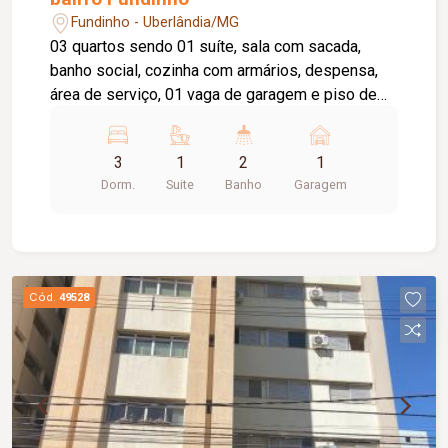
Fundinho - Uberlândia/MG
03 quartos sendo 01 suíte, sala com sacada,
banho social, cozinha com armários, despensa,
área de serviço, 01 vaga de garagem e piso de
cerâmica. Condomínio com portaria diurna e salão
de festas. Condomínio no valor aproximado de
3
1
2
1
R$ 567,42. Possui taxa de mudança, entrada e
Dorm.
Suite
Banho
Garagem
saída - valor de 01 condomínio. Restrição para
república e animais.
Cód.
49528