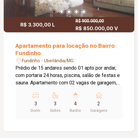
R$ 900.000,00
R$ 3.300,00 L
R$ 850.000,00 V
Apartamento para locação no Bairro
Fundinho
Fundinho - Uberlândia/MG
Prédio de 15 andares sendo 01 apto por andar,
com portaria 24 horas, piscina, salão de festas e
sauna. Apartamento com 02 vagas de garagem,
sala em 04 ambientes, 03 suítes, lavabo, cozinha,
área de serviço, dependência completa de
3
3
4
2
empregada(o). Todo montado com armários.
Dorm.
Suítes
Banho
Garagens