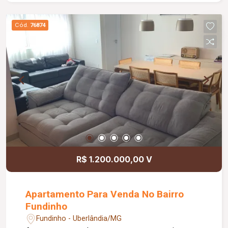
prédio oferece: portaria 24hs - salão de festas -
área gourmet com churrasqueira e piscina
Cód.
76874
aquecida - academia - coworking.
R$ 1.200.000,00 V
Apartamento Para Venda No Bairro
Fundinho
Fundinho - Uberlândia/MG