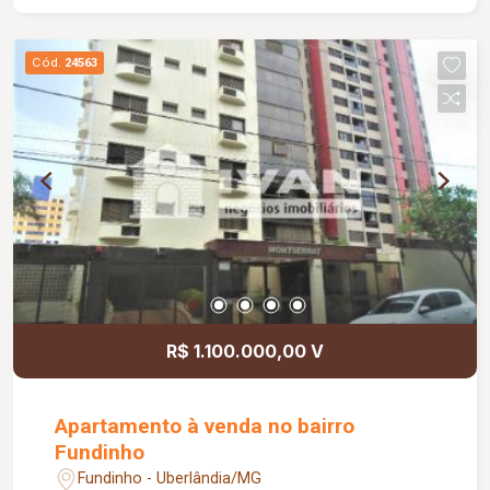
com closet e banheira, banheiro social podendo
ser revertido para um dos quartos virando suite,
Cód.
24563
cozinha toda montada com armários, mesa para
refeições rápidas, área de serviço toda montada
com armários, despensa, dependência completa
de serviço.
R$ 1.100.000,00 V
Apartamento à venda no bairro
Fundinho
Fundinho - Uberlândia/MG