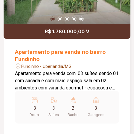
R$ 1.780.000,00 V
Apartamento para venda no bairro
Fundinho
Fundinho - Uberlândia/MG
Apartamento para venda com: 03 suítes sendo 01
com sacada e com mais espaço sala em 02
ambientes com varanda gourmet - espaçosa e
churrasqueira a carvão. lavabo e banheiro de
serviço cozinha espaçosa com bancadas em
3
3
2
3
granito quartzo área de serviço separada com
Dorm.
Suítes
Banho
Garagens
bancada passar roupa e área lavanderia separada
03 vagas de garagem cobertas acabamento em
porcelanato e piso em madeira nos quartos.