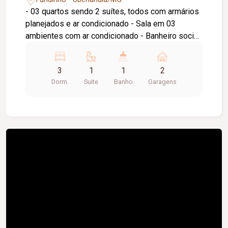
- 03 quartos sendo 2 suítes, todos com armários
planejados e ar condicionado - Sala em 03
ambientes com ar condicionado - Banheiro social
com armários planejados - Cozinha e copa com
armários - Área de serviço com a armários -
3
1
1
2
Escritório montado - Garagem ampla para 2
Dorm.
Suite
Banho
Garagens
carros livres - Escada Localização nobre na
região central, fácil acesso a supermercados,
farmácias, entre outros comércios.