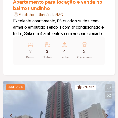
Apartamento para locação e venda no
bairro Fundinho
Fundinho - Uberlândia/MG
Excelente apartamento, 03 quartos suítes com
armário embutido sendo 1 com ar condicionado e
hidro, Sala em 4 ambientes com ar condicionado,
lavabo, Cozinha planejada com cooktop/ forno,
Lavanderia planejada com dependência de
3
3
4
3
funcionário, 3 vagas de garagem soltas. Aprox
Dorm.
Suítes
Banho
Garagens
200 metros. Portaria 24 horas, 2 elevadores,
salão de festas, gás encanado.
Cód.
51213
Exclusivo