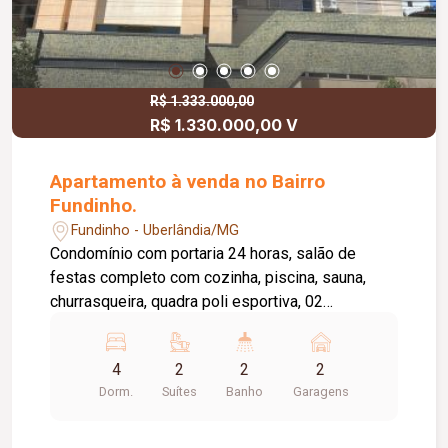
R$ 1.333.000,00
R$ 1.330.000,00 V
Apartamento à venda no Bairro
Fundinho.
Fundinho - Uberlândia/MG
Condomínio com portaria 24 horas, salão de
festas completo com cozinha, piscina, sauna,
churrasqueira, quadra poli esportiva, 02
elevadores (ocial e serviço). Apartamento com 2
vagas livres de garagem (fica no térreo), hall, sala
4
2
2
2
de estar, sala de jantar com bar e cristaleira, sala
Dorm.
Suítes
Banho
Garagens
intima ou de TV (piso em madeira de
imbuía),lavabo, roupeiro no corredor, 04 quartos
todos com armários, sendo 2 suite e 01 master