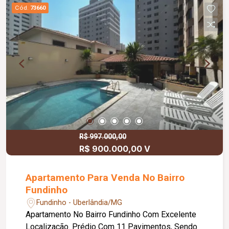
social com box e armários Cozinha montada com
Cód.
73660
armários Área de serviços completa com
banheiro, quarto e despensa Piso em tábua
corrida e cerâmica. Cond rateio aprox. 2.000,00 /
taxa de mudança aprox. 1 salario mínimo (entrada
e saída).
R$ 997.000,00
R$ 900.000,00 V
Apartamento Para Venda No Bairro
Fundinho
Fundinho - Uberlândia/MG
Apartamento No Bairro Fundinho Com Excelente
Localização. Prédio Com 11 Pavimentos, Sendo