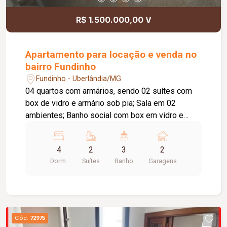
R$ 1.500.000,00 V
Apartamento para locação e venda no
bairro Fundinho
Fundinho - Uberlândia/MG
04 quartos com armários, sendo 02 suítes com
box de vidro e armário sob pia; Sala em 02
ambientes; Banho social com box em vidro e
armário sob pia, copa, cozinha com armário;
Dispensa, área de serviço com armário;
4
2
3
2
Dependência para empregada; 02 vagas de
Dorm.
Suítes
Banho
Garagens
garagem. Cond. com portaria 24 horas, elevador,
salão de festas, piscina, sauna, área de
churrasqueira e gás canalizado. Isento de
condomínio. Cond. rateio aprox. R$2.000,00 / Tem
taxa de mudança aprox. 1 salario mínimo (entrada
Cód.
72975
e saída).