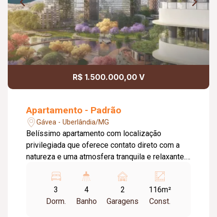
R$ 1.500.000,00 V
Apartamento - Padrão
Gávea - Uberlândia/MG
Belíssimo apartamento com localização
privilegiada que oferece contato direto com a
natureza e uma atmosfera tranquila e relaxante.
Comodidades: O apartamento possui sala ampla
em 02 ambientes, sacada gourmet com
3
4
2
116m²
churrasqueira a carvão, lavabo para a
Dorm.
Banho
Garagens
Const.
conveniência dos visitantes, cozinha americana
integrando os espaços de convívio, 03 quartos