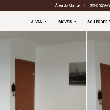
Área do Cliente
|
(034) 3256-
A IVAN
IMÓVEIS
SOU PROPRI