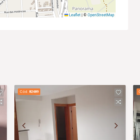
Leaflet
|
©
OpenStreetMap
Cód.
82489