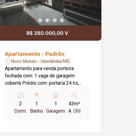
R$ 280.000,00 V
Apartamento - Padrão
Novo Mundo - Uberlândia/MG
Apartamento para venda porteira
fechada com: 1 vaga de garagem
coberta Prédio com: portaria 24 hs,
salão de festas, área gourmet com
churrasqueira e bicicletário e gás
2
1
1
43m²
encanado. Sala em 2 ambientes com
Dorm.
Banho
Garagem
A. Útil
sofá retrátil, mesa de jantar para 4
lugares, 2 painel de tv, rack, espelhos e
ar condicionado midea. Cozinha
Americana com armários planejados,