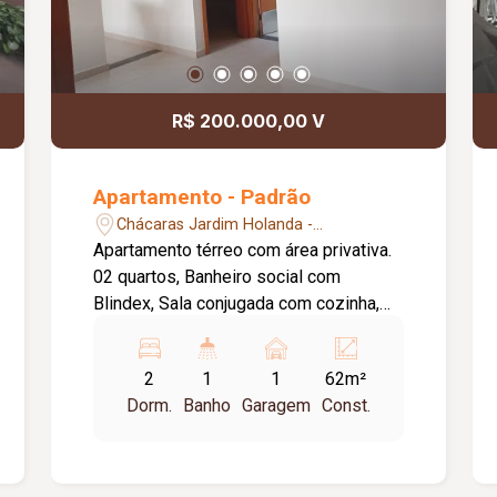
R$ 200.000,00 V
Apartamento - Padrão
Chácaras Jardim Holanda -
Uberlândia/MG
Apartamento térreo com área privativa.
02 quartos, Banheiro social com
Blindex, Sala conjugada com cozinha,
01 vaga de estacionamento, Água e
gás, Academia, Ponto de ônibus na
2
1
1
62m²
porta, Portaria 24 horas, Área kids,
Dorm.
Banho
Garagem
Const.
Salão de festas, Quadra coberta.