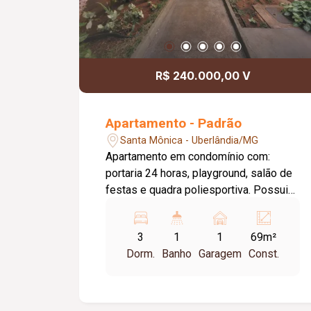
R$ 240.000,00 V
Apartamento - Padrão
Santa Mônica - Uberlândia/MG
Apartamento em condomínio com:
portaria 24 horas, playground, salão de
festas e quadra poliesportiva. Possui
01 vaga de garagem; Sala em 02
ambientes com sacada; Hall para 03
3
1
1
69m²
quartos sendo 01 suíte com box em
Dorm.
Banho
Garagem
Const.
acrílico; Banheiro social com box em
acrílico e chuveiro; Cozinha conjugada
com área de serviço; Piso de cerâmica;
Aproximadamente: 69m². Condomínio