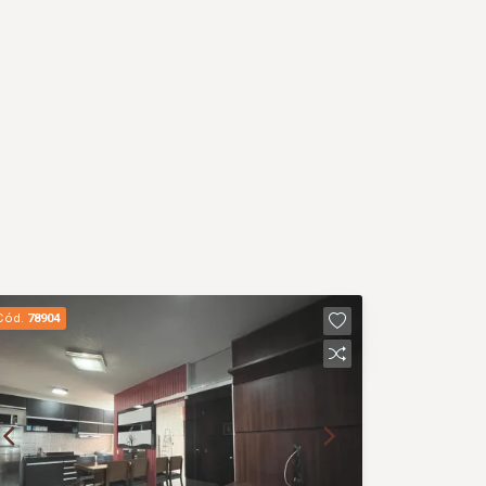
Cód.
78904