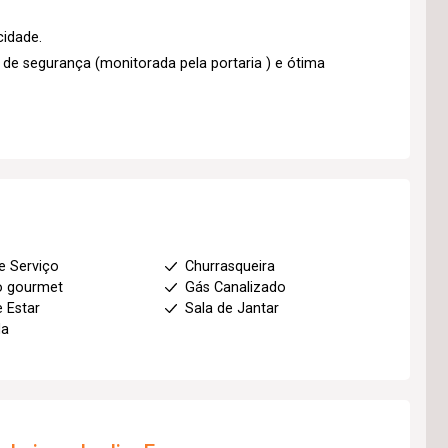
cidade.
e segurança (monitorada pela portaria ) e ótima
e Serviço
Churrasqueira
o gourmet
Gás Canalizado
e Estar
Sala de Jantar
da