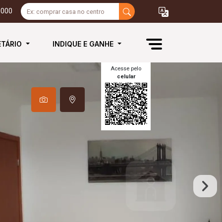
3000
ETÁRIO
INDIQUE E GANHE
Acesse pelo
celular