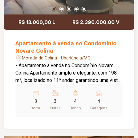
R$ 13.000,00 L
R$ 2.390.000,00 V
Apartamento à venda no Condomínio
Novare Colina
Morada da Colina - Uberlândia/MG
- Apartamento à venda no Condomínio Novare
Colina Apartamento amplo e elegante, com 198
m², localizado no 11º andar, garantindo uma vista
privilegiada e excelente iluminação natural. São 4
vagas de garagem e um projeto completo, todo
3
3
4
4
montado em marcenaria planejada, que une
Dorm.
Suítes
Banho
Garagens
sofisticação e funcionalidade em cada ambiente.
Situado no desejado Condomínio Novare Colina,
que oferece estrutura moderna, segurança e lazer
para toda a família. Destaques: - 198 m² de área