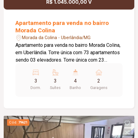
R$ 1.045.000,00 V
Apartamento para venda no bairro
Morada Colina
Morada da Colina - Uberlândia/MG
Apartamento para venda no bairro Morada Colina,
em Uberlândia. Torre única com 73 apartamentos
sendo 03 elevadores. Torre única com 23
andares de apartamentos sendo: Unidade à
venda com 117,00m². 03 suítes. Unidades
3
3
4
2
exclusivas apartamentos com varanda.
Dorm.
Suítes
Banho
Garagens
Condomínio com 13 itens de lazer. Áreas de lazer
comuns decoradas e equipadas. Vagas de
garagem para 02 carros (Vaga 16 A/B). Pré
instalação de ar nos quartos e sala. Varanda.
Monitoramento e infraestrutura para portaria
Cód.
79621
física e remota. Entrega Obra: Abril/2026. Agende
sua visita. Aguardo seu contato.