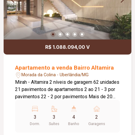
terraço, área de serviço e área técnica.
R$ 1.088.094,00 V
Apartamento a venda Bairro Altamira
Morada da Colina - Uberlândia/MG
Mirah - Altamira 2 níveis de garagem 62 unidades
21 pavimentos de apartamentos 2 ao 21 - 3 por
pavimentos 22 - 2 por pavimentos Mais de 20
itens de lazer 111m² final 3 - 3 suites, varanda
gourmet 130m² final 2 - 3 suites, varanda
3
3
4
2
gourmet 135m² final 1 - 3 suítes, varanda
Dorm.
Suítes
Banho
Garagens
gourmet Entrega em 42 meses