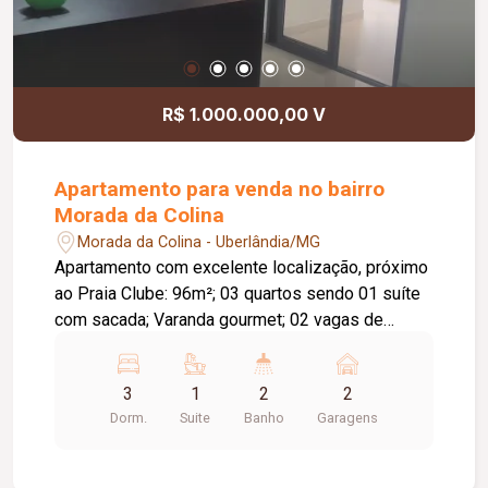
R$ 1.000.000,00 V
Apartamento para venda no bairro
Morada da Colina
Morada da Colina - Uberlândia/MG
Apartamento com excelente localização, próximo
ao Praia Clube: 96m²; 03 quartos sendo 01 suíte
com sacada; Varanda gourmet; 02 vagas de
garagem; Conceito aberto sala/cozinha; Banheiro
social; Área de serviço; Condomínio: Piscina
3
1
2
2
climatizada; SPA; Sauna; Espaço Grill; Salão de
Dorm.
Suite
Banho
Garagens
festas; Bar Lounge; Espaço pet; Academia;
Brinquedoteca; Espaço beleza; 03 elevadores.