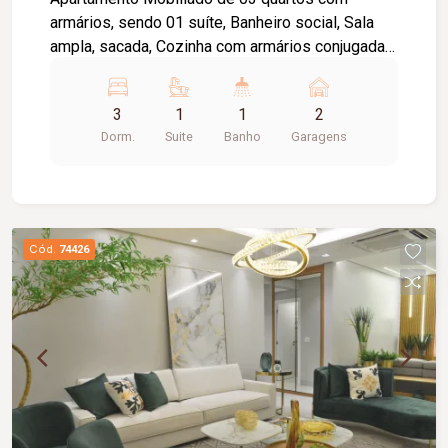
armários, sendo 01 suíte, Banheiro social, Sala
ampla, sacada, Cozinha com armários conjugada
com área de serviço, Garagem para 02 carros
(soltas), Condomínio com gás canalizado.
3
1
1
2
Dorm.
Suite
Banho
Garagens
Cód.
74426