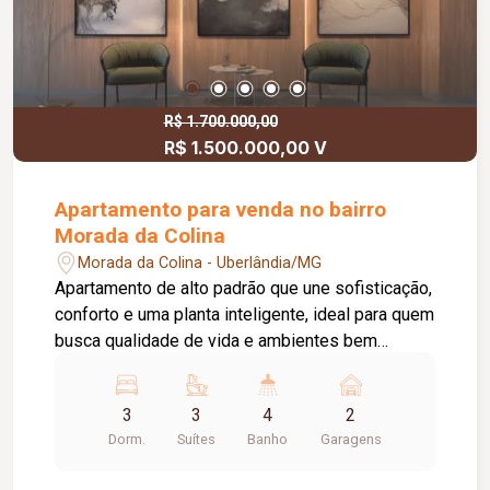
R$ 1.700.000,00
R$ 1.500.000,00 V
Apartamento para venda no bairro
Morada da Colina
Morada da Colina - Uberlândia/MG
Apartamento de alto padrão que une sofisticação,
conforto e uma planta inteligente, ideal para quem
busca qualidade de vida e ambientes bem
distribuídos. O imóvel conta com: 03 suítes
independentes; Ampla varanda gourmet integrada
3
3
4
2
aos ambientes sociais; 02 vagas de garagem
Dorm.
Suítes
Banho
Garagens
cobertas; O condomínio conta com: Infraestrutura
completa de lazer; Sistema de segurança; Um