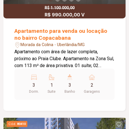
R$ 1.100.000,00
R$ 990.000,00 V
Apartamento para venda ou locação
no bairro Copacabana
Morada da Colina - Uberlândia/MG
Apartamento com área de lazer completa,
próximo ao Praia Clube. Apartamento na Zona Sul,
com 113 m² de área privativa. 01 suíte; 02
quartos (suíte canadense, banheiro com duas
portas localizado entre os dois quartos); Sala
3
1
3
2
ampla; Lavabo; Cozinha; Lavanderia; Varanda
Dorm.
Suite
Banho
Garagens
gourmet com churrasqueira. Lazer completo:
Academia; Área gourmet; Playground; Piscina
com deck; Espaço mulher; Home office; Lounge;
Sauna; Espaço pizza; Espaço pet; Salão de
festas. O apartamento possui próximo à garagem
Cód.
80410
um box privado.