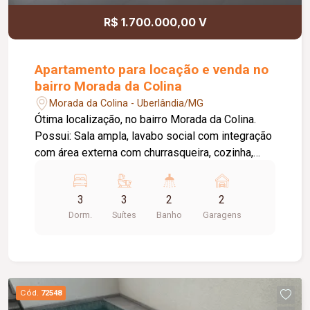
churrasqueira da área comum; Atendimento aos
R$ 1.700.000,00 V
requisitos da norma desempenho; Forro de
gesso em 100% das unidades privativas;
Localização privilegiada; Academia com espaço
Apartamento para locação e venda no
exclusivo de pilates; Torre única com apenas 32
bairro Morada da Colina
unidades.
Morada da Colina - Uberlândia/MG
Ótima localização, no bairro Morada da Colina.
Possui: Sala ampla, lavabo social com integração
com área externa com churrasqueira, cozinha,
lavanderia e lavabo de serviço, 03 quartos sendo
os 03 suítes, garagem para 02 carros em vagas
3
3
2
2
presa. Condomínio contém portaria digital, área
Dorm.
Suítes
Banho
Garagens
gourmet completa com churrasqueira, piscina e
02 elevadores. Condomínio de aproximadamente
R$ 862,20 / taxa de mudança de
aproximadamente 60% do condomínio (entrada).
Cód.
72548