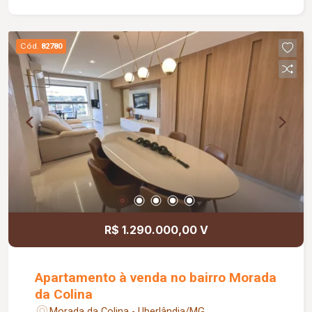
imóvel pensado para oferecer conforto,
privacidade e praticidade em todos os detalhes,
sendo uma excelente opção para morar ou
Cód.
82780
investir.
R$ 1.290.000,00 V
Apartamento à venda no bairro Morada
da Colina
Morada da Colina - Uberlândia/MG