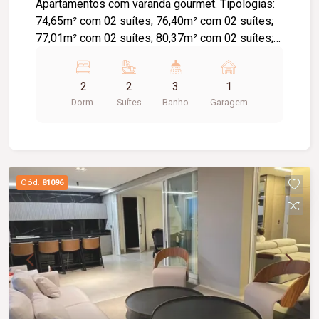
Apartamentos com varanda gourmet. Tipologias:
74,65m² com 02 suítes; 76,40m² com 02 suítes;
77,01m² com 02 suítes; 80,37m² com 02 suítes;
106,43m² com 03 suítes. 01 ou 02 vagas.
Penthouses lineares : 145,96m² com 03 suítes;
2
2
3
1
151,43m² com 03 suítes; 148,52m² com 03
Dorm.
Suítes
Banho
Garagem
suítes. 03 vagas. Área de lazer com: Mercado
Inteligente; Sala de Reunião; Espaço Beleza; Pet
Place; Pet Care; Espaço; Gourmet Grill;
Brinquedoteca; Espaço Fitness; Piscina
Climatizada; Deck Solarium; Sauna. Entrega
Cód.
81096
prevista para 2029.