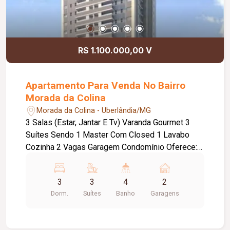
R$ 1.100.000,00 V
Apartamento Para Venda No Bairro
Morada da Colina
Morada da Colina - Uberlândia/MG
3 Salas (Estar, Jantar E Tv) Varanda Gourmet 3
Suítes Sendo 1 Master Com Closed 1 Lavabo
Cozinha 2 Vagas Garagem Condomínio Oferece:
Wifi Nas Áreas Comuns, Espaço Fitness, Piscina,
Espaço Gourmet Com Churrasqueira, Salão De
3
3
4
2
Festas, Salão De Jogos, Quadra, Playground,
Dorm.
Suítes
Banho
Garagens
Espaço Pet ,Entre Outros Diferenciais Lavanderia