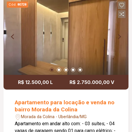
privativa - 11º andar - 4 vagas de garagem ( 3
Cód.
80728
livres). - Marcenaria planejada em todos os
ambientes - Condomínio de alto padrão com
lazer completo Novare Colina exclusividade,
conforto e qualidade de vida em um só lugar.
R$ 12.500,00 L
R$ 2.750.000,00 V
Apartamento para locação e venda no
bairro Morada da Colina
Morada da Colina - Uberlândia/MG
Apartamento em andar alto com: - 03 suítes; - 04
vagas de garagem sendo 01 para carro elétrico; -