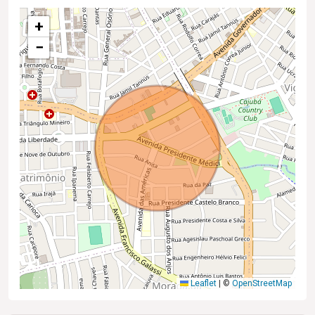
+
−
Leaflet
|
©
OpenStreetMap