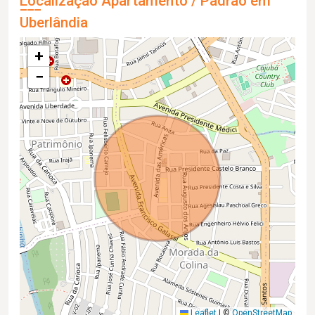
Localização Apartamento / Padrão em
Uberlândia
+
−
Leaflet
|
©
OpenStreetMap