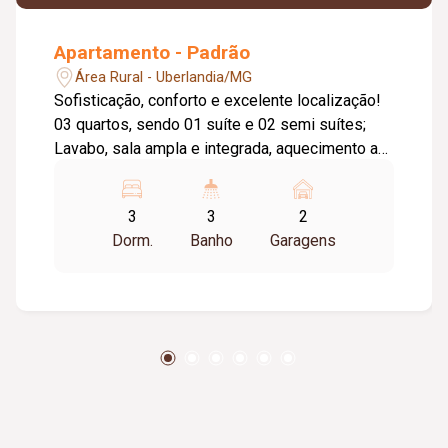
Apartamento - Padrão
Área Rural - Uberlandia/MG
Sofisticação, conforto e excelente localização!
03 quartos, sendo 01 suíte e 02 semi suítes;
Lavabo, sala ampla e integrada, aquecimento a
gás; Varanda gourmet com churrasqueira a
carvão; Cozinha funcional com armários
3
3
2
planejados; 02 vagas de garagem presas;
Dorm.
Banho
Garagens
Depósito privativo espaçoso. Ambientes
planejados, modernos e aconchegantes. 106m²
de área privativa. Condomínio completo,
oferecendo: Academia equipada; Brinquedoteca;
Salão de festas. Apartamento ideal para quem
busca conforto, praticidade e qualidade de vida
em um ambiente moderno.