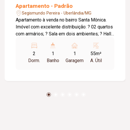
Apartamento - Padrão
Segismundo Pereira - Uberlândia/MG
Apartamento à venda no bairro Santa Mônica.
Imóvel com excelente distribuição: ? 02 quartos
com armários; ? Sala em dois ambientes; ? Hall
de circulação; ? Banheiro social com box em
blindex, espelho e armário sob a pia; ? Cozinha
2
1
1
55m²
com armários; ? Área de serviço com armário.
Dorm.
Banho
Garagem
A. Útil
Conta ainda com: ? 01 vaga de garagem; ?
Escada de acesso; ? Aceita pets; ? Localizado
no 2º andar. Entre em contato e agende sua
visita com um de nossos corretores!