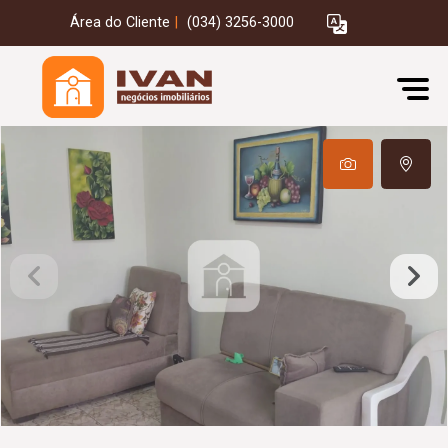
Área do Cliente
|
(034) 3256-3000