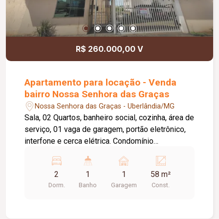
R$ 260.000,00 V
Apartamento para locação - Venda
bairro Nossa Senhora das Graças
Nossa Senhora das Graças - Uberlândia/MG
Sala, 02 Quartos, banheiro social, cozinha, área de
serviço, 01 vaga de garagem, portão eletrônico,
interfone e cerca elétrica. Condomínio
Aproximadamente: 400,00 + rateio do gás com
medidor individual precisa fazer o cadastro junto
2
1
1
58 m²
a empresa de fornecimento / Condomínio Aprox:
Dorm.
Banho
Garagem
Const.
450,00 Taxa de mudança entrada e saída.