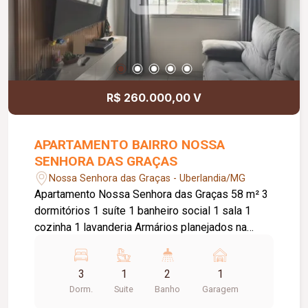
R$ 260.000,00 V
APARTAMENTO BAIRRO NOSSA
SENHORA DAS GRAÇAS
Nossa Senhora das Graças - Uberlandia/MG
Apartamento Nossa Senhora das Graças 58 m² 3
dormitórios 1 suíte 1 banheiro social 1 sala 1
cozinha 1 lavanderia Armários planejados na
cozinha e corredor, box blindex e 1 vaga de
garagem Condomínio possui: Portaria 24 horas 2
3
1
2
1
elevadores Piscina Quiosque com churrasqueira
Dorm.
Suite
Banho
Garagem