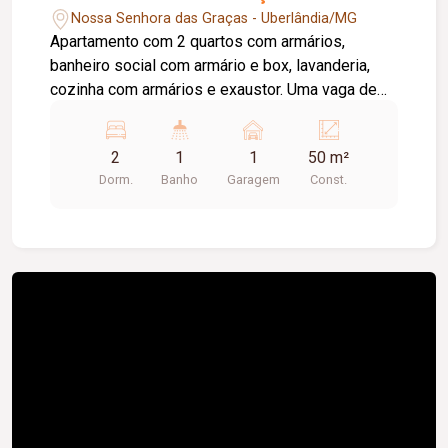
Nossa Senhora das Graças - Uberlândia/MG
Apartamento com 2 quartos com armários,
banheiro social com armário e box, lavanderia,
cozinha com armários e exaustor. Uma vaga de
garagem
2
1
1
50 m²
Dorm.
Banho
Garagem
Const.