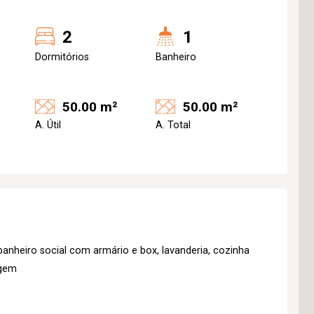
2
1
Dormitórios
Banheiro
50.00 m²
50.00 m²
A. Útil
A. Total
nheiro social com armário e box, lavanderia, cozinha
agem