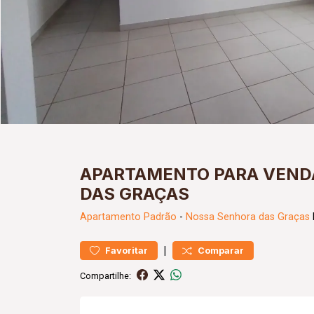
APARTAMENTO PARA VEND
DAS GRAÇAS
Apartamento
Padrão
-
Nossa Senhora das Graças
|
Favoritar
Comparar
Compartilhe: