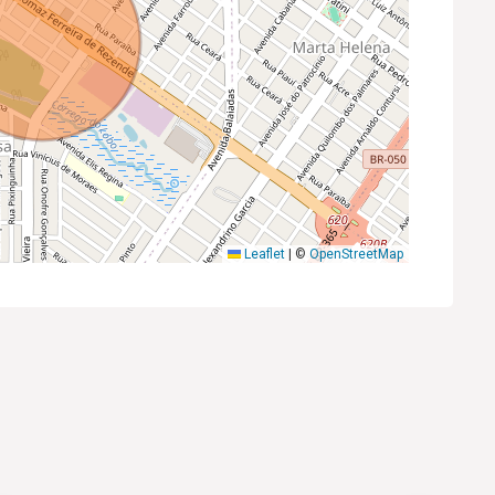
Leaflet
|
©
OpenStreetMap