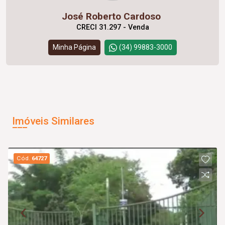
José Roberto Cardoso
CRECI 31.297 - Venda
Minha Página
(34) 99883-3000
Imóveis Similares
Cód.
64727