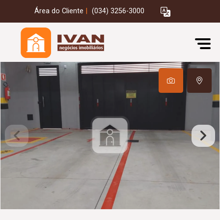
Área do Cliente
|
(034) 3256-3000