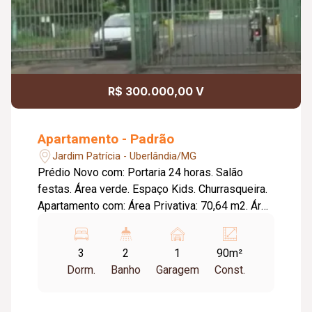
R$ 300.000,00 V
Apartamento - Padrão
Jardim Patrícia - Uberlândia/MG
Prédio Novo com: Portaria 24 horas. Salão
festas. Área verde. Espaço Kids. Churrasqueira.
Apartamento com: Área Privativa: 70,64 m2. Área
Construída: Aproximadamente 90,00 m2. Sala
em 02 ambientes. Três quartos (01 suíte).
3
2
1
90m²
Banheiro social. Cozinha. Lavanderia. Piso
Dorm.
Banho
Garagem
Const.
porcelanato. Bancadas granito. Esquadrias
alumínio branco.