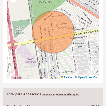
Leaflet
|
©
OpenStreetMap
Total para Acessórios
valores sujeitos a alteração.