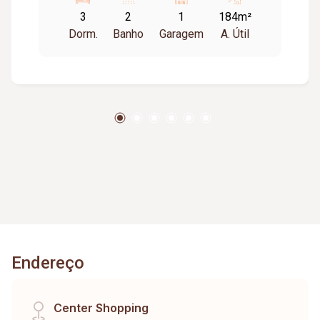
01 carro. Condomínio aprox. R$550,00 + 50,00
3
2
1
184m²
de fundo de reserva / Tem taxa de mudança
Dorm.
Banho
Garagem
A. Útil
aprox. meio salário mínimo (entrada e saída).
Restrição para república, pessoas solteiras,
pensionato e sublocar
Endereço
Center Shopping