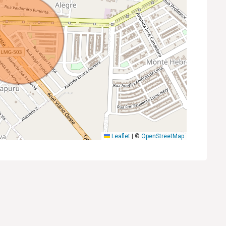
Leaflet
|
©
OpenStreetMap