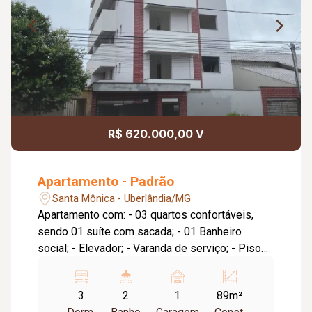
R$ 620.000,00 V
Apartamento - Padrão
Santa Mônica - Uberlândia/MG
Apartamento com: - 03 quartos confortáveis,
sendo 01 suíte com sacada; - 01 Banheiro
social; - Elevador; - Varanda de serviço; - Piso
porcelanato Via Rosa 72x72; - Varanda de
serviço na cozinha; - Sacada na sala e suite; - 01
3
2
1
89m²
Vaga de garagem para dois carros pequenos.