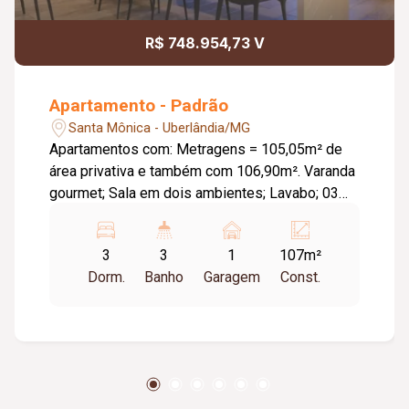
R$ 748.954,73 V
Apartamento - Padrão
Santa Mônica - Uberlândia/MG
Apartamentos com: Metragens = 105,05m² de
área privativa e também com 106,90m². Varanda
gourmet; Sala em dois ambientes; Lavabo; 03
quartos, sendo uma suíte; Cozinha aberta; 02
vagas de garagem. Apartamentos Disponíveis:
3
3
1
107m²
106,9m² R$ 873.885,12. 106,9m² R$ 893.447,67.
Dorm.
Banho
Garagem
Const.
106,9m² R$ 904.417,80. 106,9m² R$ 924.943,59.
105,05m² R$ 916.820,67. 105,05m² R$
922.042,45. 106,9m² R$ 945.236,33. 105,05m²
R$ 930.320,33. 83,11m² R$ 748.954,73. 106,9m²
R$ 956.400,16.