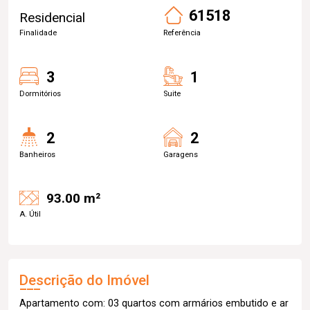
61518
Residencial
Finalidade
Referência
3
1
Dormitórios
Suite
2
2
Banheiros
Garagens
93.00 m²
A. Útil
Descrição do Imóvel
Apartamento com: 03 quartos com armários embutido e ar