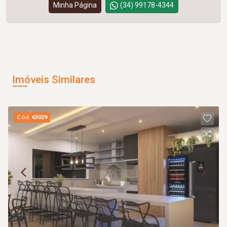
Minha Página
(34) 99178-4344
Imóveis Similares
Cód.
63029