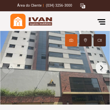
Área do Cliente
|
(034) 3256-3000