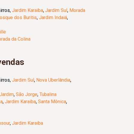
irros,
Jardim Karaiba
,
Jardim Sul
,
Morada
osque dos Buritis
,
Jardim Indaiá
,
lle
rada da Colina
vendas
irros,
Jardim Sul
,
Nova Uberlândia
,
Jardim
,
São Jorge
,
Tubalina
na
,
Jardim Karaiba
,
Santa Mônica
,
sour
,
Jardim Karaiba