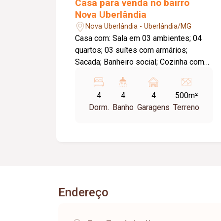
Casa para venda no bairro
Nova Uberlândia
Nova Uberlândia - Uberlândia/MG
Casa com: Sala em 03 ambientes; 04
quartos; 03 suítes com armários;
Sacada; Banheiro social; Cozinha com
armários; Área de serviço; Varanda
gourmet com churrasqueira; 04 vagas
4
4
4
500m²
de garagem.
Dorm.
Banho
Garagens
Terreno
Endereço