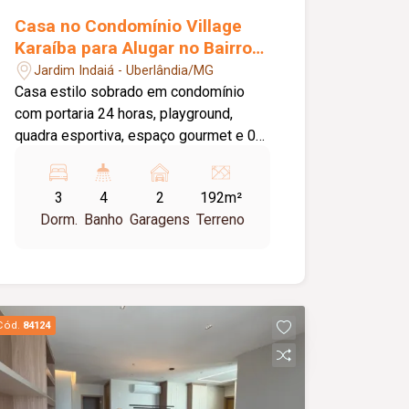
Casa no Condomínio Village
Karaíba para Alugar no Bairro
Jardim Karaíba
Jardim Indaiá - Uberlândia/MG
Casa estilo sobrado em condomínio
com portaria 24 horas, playground,
quadra esportiva, espaço gourmet e 02
vagas de garagem. O 01 piso conta
com sala em 02 ambientes, lavabo, ar
3
4
2
192m²
condicionado, cozinha americana
Dorm.
Banho
Garagens
Terreno
planejada com armários, lavanderia com
armários, banheiro de serviço,
despensa, varanda, área externa
gramada com ofurô e churrasqueira. 2º
Piso com hall para 03 suítes (todas c/
Cód.
84124
armário) sendo todas com ares
condicionado. piso porcelanato.