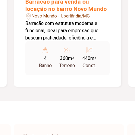
Barracão para venda ou
locação no bairro Novo Mundo
Novo Mundo - Uberlândia/MG
Barracão com estrutura moderna e
funcional, ideal para empresas que
buscam praticidade, eficiência e
excelente potencial de valorização. O
imóvel conta com: Mezanino; 02 portas
4
360m²
440m²
automáticas; Padrão trifásico; 04
Banho
Terreno
Const.
banheiros; Diferenciais do imóvel:
Telhado preparado para energia solar;
Estrutura moderna e funcional;
Excelente padrão construtivo; Ideal para
operação imediata; Preparação para
sistema de energia solar; Região em
crescimento e valorização contínua;
Excelente oportunidade para quem
busca investir ou instalar seu negócio
em um imóvel com ótima estrutura e