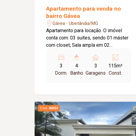
Apartamento para venda no
bairro Gávea
Gávea - Uberlândia/MG
Apartamento para locação. O imóvel
conta com: 03 suítes, sendo 01 máster
com closet; Sala ampla em 02
ambientes; Varanda gourmet com
churrasqueira e cortina de vidro;
3
4
3
115m²
Lavabo; Cozinha planejada; Lavanderia
Dorm.
Banho
Garagens
Const.
independente; Laje técnica; 03 vagas de
garagem; O condomínio oferece: Área
de lazer completa; Piscina; Academia;
Playground; Solarium; Quadra
poliesportiva; Espaços de convivência;
Cód.
84353
Elevador; Gás canalizado; Diferenciais:
Acabamento de alto padrão; Planta
moderna com excelente distribuição
dos ambientes; Ambientes amplos,