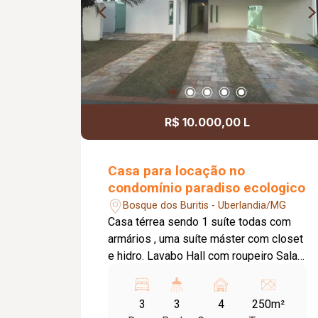
integrados e funcionais; Excelente
localização na Zona Sul, próxima a
comércios, serviços, escolas e áreas
de lazer da região.
R$ 10.000,00 L
Casa para locação no
condomínio paradiso ecologico
Bosque dos Buritis - Uberlandia/MG
Casa térrea sendo 1 suíte todas com
armários , uma suíte máster com closet
e hidro. Lavabo Hall com roupeiro Sala
em dois ambientes Cozinha com
armários. Área gourmet integrada com
3
3
4
250m²
churrasqueira. Banheiro externo. Área