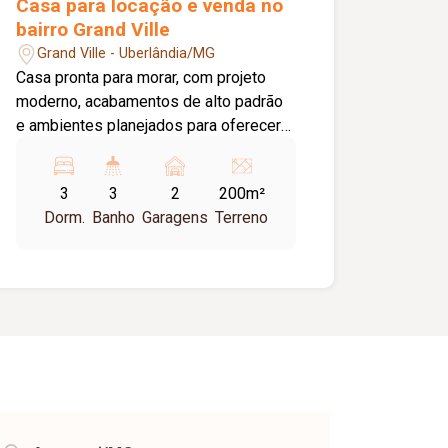
Casa para locação e venda no
adulto, sala de reunião, dois salões de
bairro Grand Ville
festas.
Grand Ville - Uberlândia/MG
Casa pronta para morar, com projeto
moderno, acabamentos de alto padrão
e ambientes planejados para oferecer
conforto, tecnologia e sofisticação. O
imóvel conta com: 03 quartos com ar
3
3
2
200m²
condicionado instalado, sendo 01 suíte
Dorm.
Banho
Garagens
Terreno
com closet planejado em marcenaria;
01 quarto com armário planejado e
possibilidade de reversão para mais
uma suíte; Sala com pé direito de 4,5
metros; Cozinha gourmet com ilha em
granito preto, cooktop, lava louças,
churrasqueira a carvão, forno elétrico e
marcenaria completa. Diferenciais do
imóvel: Energia fotovoltaica com
capacidade aproximada de 1.000 kWh