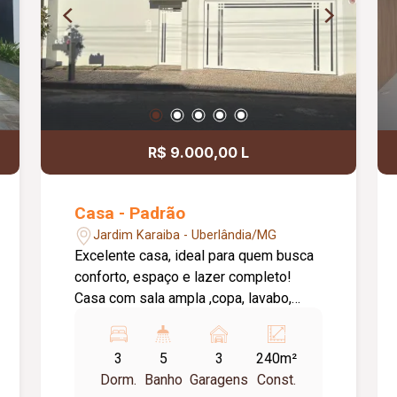
fogão cooktop, forno embutido e
microondas, além de área de serviço
com armário. A área de lazer dispõe de
varanda gourmet com churrasqueira,
piscina aquecida , banheiro externo e
ducha, proporcionando um ambiente
ideal para momentos de convivência e
R$ 9.000,00 L
lazer. O imóvel possui ainda 4 vagas de
garagem, água individualizada, armários
nos banheiros, box nos banheiros,
Casa - Padrão
armários na cozinha, armários nos
Jardim Karaiba - Uberlândia/MG
quartos, ar-condicionado ( total de 7 ) e
Excelente casa, ideal para quem busca
excelente padrão de acabamento. O
conforto, espaço e lazer completo!
Condomínio Varanda Sul oferece
Casa com sala ampla ,copa, lavabo,
segurança 24 horas com portaria e
escritório, bem iluminada e ventilada,
controle de acesso, ruas arborizadas, 3
perfeita para receber amigos e
lagos e áreas verdes preservadas. A
3
5
3
240m²
familiares. Possui 3 suítes, garantindo
infraestrutura de lazer é completa,
Dorm.
Banho
Garagens
Const.
privacidade e comodidade para toda a
contando com academia equipada,