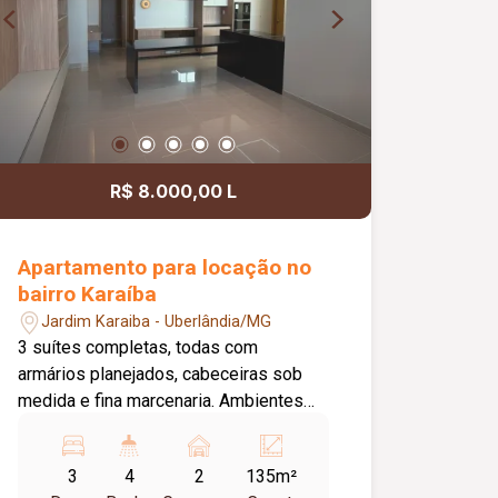
R$ 8.000,00 L
Apartamento para locação no
bairro Karaíba
Jardim Karaiba - Uberlândia/MG
3 suítes completas, todas com
armários planejados, cabeceiras sob
medida e fina marcenaria. Ambientes
climatizados com ar-condicionado,
escritório funcional, projeto de
3
4
2
135m²
iluminação e excelente acabamento.