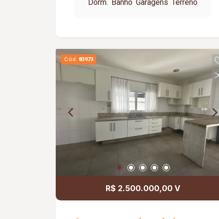
Dorm.
Banho
Garagens
Terreno
de serviço 4 Vagas de garagem
Cód.
83973
R$ 2.500.000,00 V