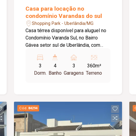
Casa para locação no
condomínio Varandas do sul
Shopping Park - Uberlândia/MG
Casa térrea disponível para aluguel no
Condomínio Varanda Sul, no Bairro
Gávea setor sul de Uberlândia, com
aproximadamente 208 m² de área
construída, fino acabamento,
3
4
3
360m²
oferecendo conforto, sofisticação e
Dorm.
Banho
Garagens
Terreno
excelente estrutura para toda a família.
O imóvel conta com sala ampla em 2
ambientes com pé-direito duplo,
escritório com armário planejado e ar-
condicionado, lavabo social e 3 suítes,
Cód.
84294
sendo 1 master com closed, equipadas
com armários planejados e ar-
condicionado. A cozinha é completa,
equipada com armários planejados