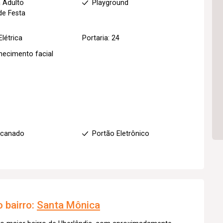
a Adulto
Playground
de Festa
Elétrica
Portaria: 24
ecimento facial
ncanado
Portão Eletrônico
 bairro:
Santa Mônica