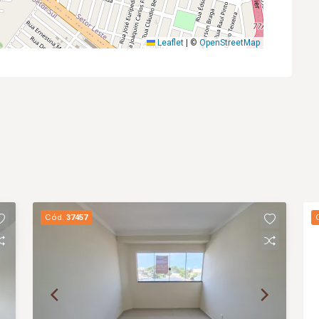
Leaflet
|
©
OpenStreetMap
Cód.
37457