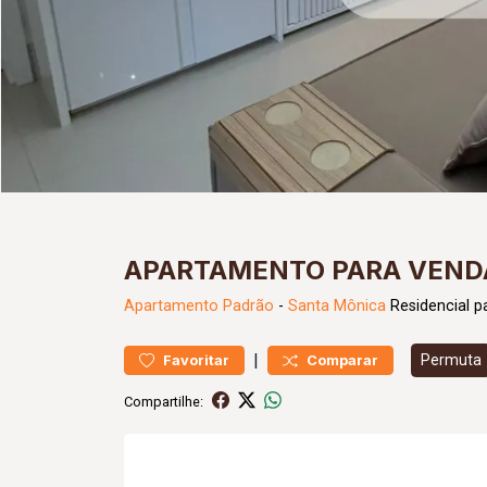
APARTAMENTO PARA VENDA
Apartamento
Padrão
-
Santa Mônica
Residencial p
|
Permuta
Favoritar
Comparar
Compartilhe: