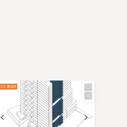
Cód.
81229