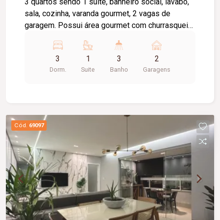
3 quartos sendo 1 suíte, banheiro social, lavabo,
sala, cozinha, varanda gourmet, 2 vagas de
garagem. Possui área gourmet com churrasqueira
a carvão. Condomínio de alto padrão no bairro
Santa Mônica (piscina, academia, salão de festas,
3
1
3
2
portaria 24h, gás central, entrada por
Dorm.
Suite
Banho
Garagens
reconhecimento facial, dois elevadores por Torre,
fechadura eletrônica, posição solar sol da manhã)
Cód.
69097