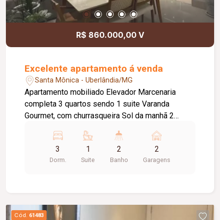
R$ 860.000,00 V
Excelente apartamento á venda
Santa Mônica - Uberlândia/MG
Apartamento mobiliado Elevador Marcenaria
completa 3 quartos sendo 1 suite Varanda
Gourmet, com churrasqueira Sol da manhã 2
vagas de garagem (Vagas presas). O condomínio
oferece Piscina Área gourmet Academia Salão de
3
1
2
2
festas Portaria 24h
Dorm.
Suite
Banho
Garagens
Cód.
61483