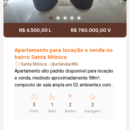
R$ 4.500,00 L
R$ 780.000,00 V
Apartamento para locação e venda no
bairro Santa Mônica
Santa Mônica - Uberlândia/MG
Apartamento alto padrão disponível para locação
e venda, medindo aproximadamente 98m²,
composto de sala ampla em 02 ambientes com
painel, sacada gourmet com churrasqueira a
carvão, 03 quartos com armários sendo 01 suíte,
3
1
2
2
banheiro social, cozinha montada de armários,
Dorm.
Suite
Banho
Garagens
lavanderia, e 02 vagas de garagem. Condomínio
conta com portaria 24H, academia, piscina,
playground, brinquedoteca, e área gourmet.