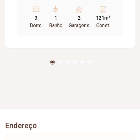
cristaleira planejada; 01 cozinha com armário
planejado e mesa de pedra granito, 01 área de
3
1
2
121m²
serviço com armário planejado; tem
Dorm.
Banho
Garagens
Const.
dependência de empregada com banheiro; 01
banheiro social com armário planejado; tem
armário planejado no corredor; 02 vagas de
garagem.
Endereço