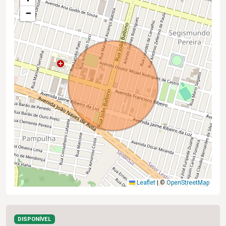
−
Leaflet
|
©
OpenStreetMap
DISPONÍVEL