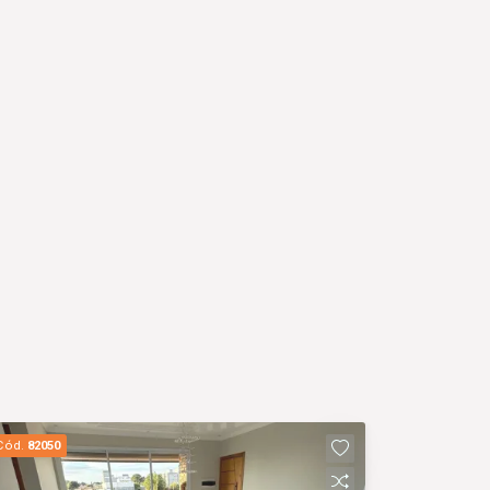
Cód.
82050