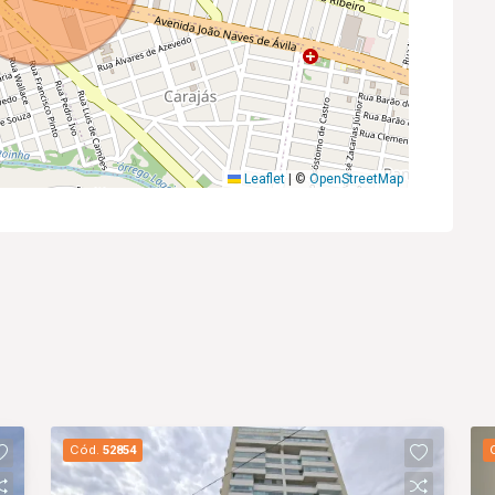
Leaflet
|
©
OpenStreetMap
Cód.
52854