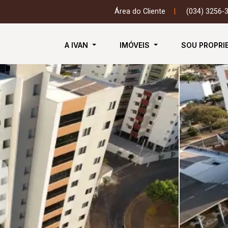
Área do Cliente
|
(034) 3256-
A IVAN
IMÓVEIS
SOU PROPRI