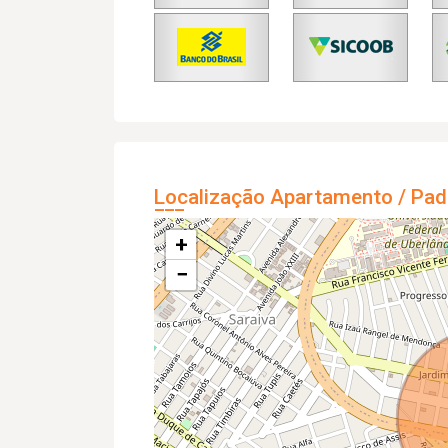
Localização Apartamento / Pad
+
−