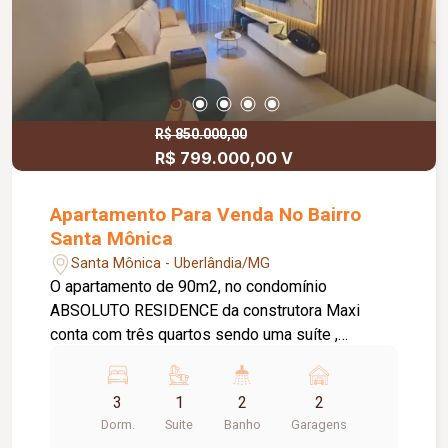
R$ 850.000,00
R$ 799.000,00 V
Apartamento Para Venda No Bairro
Santa Mônica
Santa Mônica - Uberlândia/MG
O apartamento de 90m2, no condomínio
ABSOLUTO RESIDENCE da construtora Maxi
conta com três quartos sendo uma suíte ,
armários planejados em todos os quartos,
banheiros , cozinha , sala , lavanderia, roupeiro e
3
1
2
2
sacada gourmet. Rebaixamento em gesso em
Dorm.
Suite
Banho
Garagens
todo o apto com iluminação de led. Bancada de