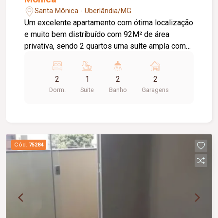
Santa Mônica - Uberlândia/MG
Um excelente apartamento com ótima localização
e muito bem distribuído com 92M² de área
privativa, sendo 2 quartos uma suíte ampla com
closet, escritório home office, sala de estar e
sala de jantar, cozinha, lavanderia, projeto de
2
1
2
2
iluminação, ar condicionado nos quartos e nas
Dorm.
Suite
Banho
Garagens
áreas sociais, varanda Gourmet com
churrasqueira nunca utilizada! Agende sua visita
e venha conhecer sua nova moradia!!!...
Cód.
75284