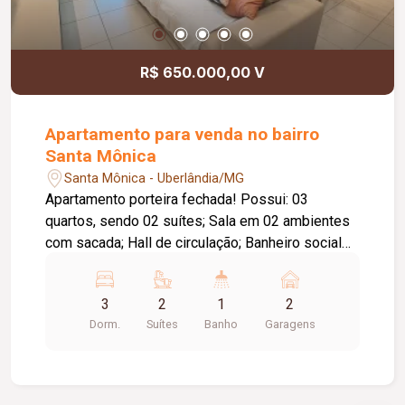
R$ 650.000,00 V
Apartamento para venda no bairro
Santa Mônica
Santa Mônica - Uberlândia/MG
Apartamento porteira fechada! Possui: 03
quartos, sendo 02 suítes; Sala em 02 ambientes
com sacada; Hall de circulação; Banheiro social
com Box de vidro, espelho e armário; Cozinha
planejada; Lavanderia com armários; Todos os
3
2
1
2
ambientes com os planejados completo; 02
Dorm.
Suítes
Banho
Garagens
vagas de garagem livres; 02 sacadas; Todos os
banheiros com água aquecida. Prédio com:
Elevador; Gás canalizado.