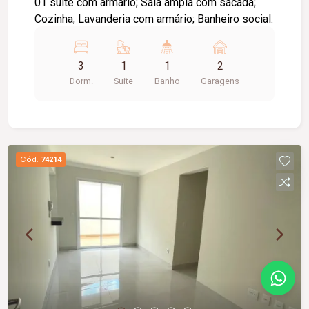
01 suite com armário; Sala ampla com sacada;
Cozinha; Lavanderia com armário; Banheiro social.
3
1
1
2
Dorm.
Suite
Banho
Garagens
Cód.
74214