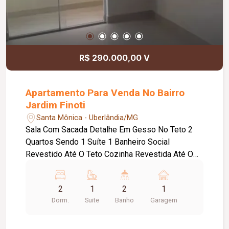
R$ 290.000,00 V
Apartamento Para Venda No Bairro
Jardim Finoti
Santa Mônica - Uberlândia/MG
Sala Com Sacada Detalhe Em Gesso No Teto 2
Quartos Sendo 1 Suíte 1 Banheiro Social
Revestido Até O Teto Cozinha Revestida Até O
Teto Garagem 1 Vaga Piso Em Porcelanato
2
1
2
1
Dorm.
Suite
Banho
Garagem