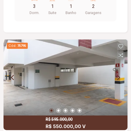
mts UFU Santa Mônica - 01 Vaga de garagem pra
3
1
1
2
02 carros pequenos
Dorm.
Suite
Banho
Garagens
Cód.
75795
R$ 595.000,00
R$ 550.000,00 V