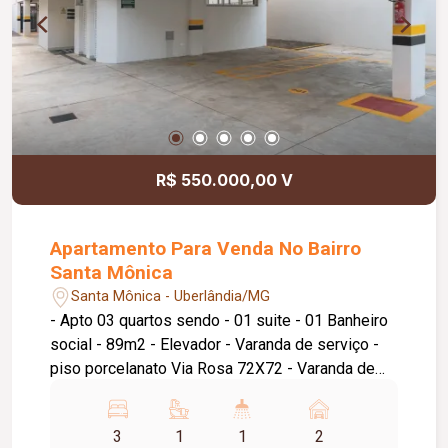
R$ 550.000,00 V
Apartamento Para Venda No Bairro
Santa Mônica
Santa Mônica - Uberlândia/MG
- Apto 03 quartos sendo - 01 suite - 01 Banheiro
social - 89m2 - Elevador - Varanda de serviço -
piso porcelanato Via Rosa 72X72 - Varanda de
serviço na cozinha - Sacada na sala e suite - 700
mts UFU Santa Mônica - 01 Vaga de garagem pra
3
1
1
2
02 carros pequenos