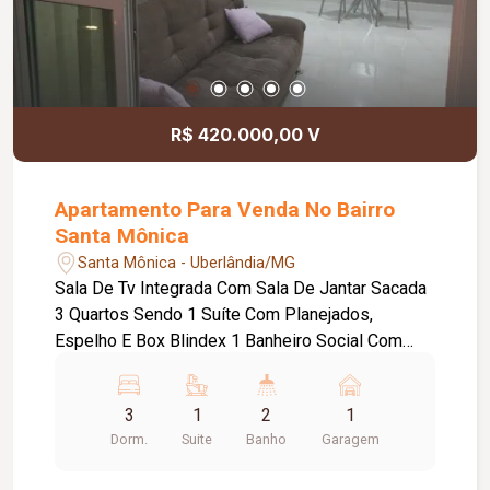
R$ 420.000,00 V
Apartamento Para Venda No Bairro
Santa Mônica
Santa Mônica - Uberlândia/MG
Sala De Tv Integrada Com Sala De Jantar Sacada
3 Quartos Sendo 1 Suíte Com Planejados,
Espelho E Box Blindex 1 Banheiro Social Com
Planejados E Box Blindex( Água Aquecida Nos
Chuveiros) Cozinha Com Planejados Lavanderia
3
1
2
1
Com Planejados 1 Vaga Garagem Coberta
Dorm.
Suite
Banho
Garagem