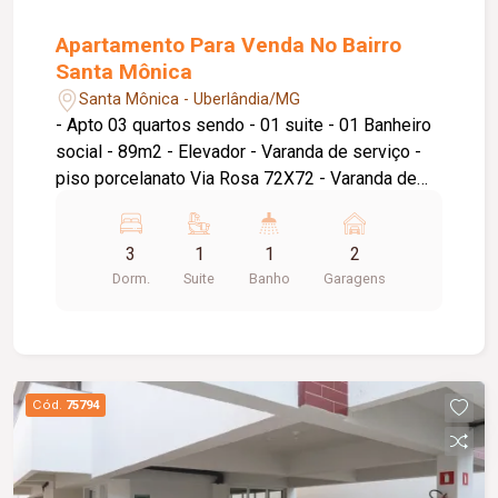
Apartamento Para Venda No Bairro
Santa Mônica
Santa Mônica - Uberlândia/MG
- Apto 03 quartos sendo - 01 suite - 01 Banheiro
social - 89m2 - Elevador - Varanda de serviço -
piso porcelanato Via Rosa 72X72 - Varanda de
serviço na cozinha - Sacada na sala e suite - 700
mts UFU Santa Mônica - 01 Vaga de garagem pra
3
1
1
2
02 carros pequenos
Dorm.
Suite
Banho
Garagens
Cód.
75794