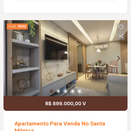
granito branco Itaúna nos 2 banheiros , cozinha ,
lavanderia e duas bancadas na sacada gourmet.
Ele está localizado no quarto andar , com sol da
manhã e vista para avenida João naves de Ávila e
Cód.
75502
sul da cidade. Condomínio conta com portaria
24hs, elevadores , piscina , sauna , academia ,
brinquedoteca , hall de entrada , bicicletário,
espaço pizza e espaço gourmet.
R$ 899.000,00 V
Apartamento Para Venda No Santa
Mônica