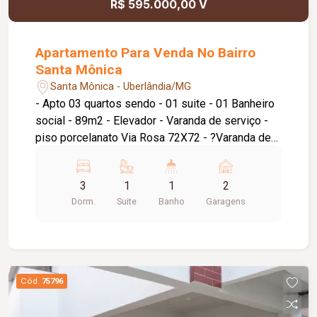
R$ 595.000,00 V
Apartamento Para Venda No Bairro
Santa Mônica
Santa Mônica - Uberlândia/MG
- Apto 03 quartos sendo - 01 suite - 01 Banheiro
social - 89m2 - Elevador - Varanda de serviço -
piso porcelanato Via Rosa 72X72 - ?Varanda de
serviço na cozinha - ?Sacada na sala e suite -
700 mts UFU Santa Mônica - 01 Vaga de garagem
3
1
1
2
pra 02 carros pequenos
Dorm.
Suite
Banho
Garagens
Cód.
75796