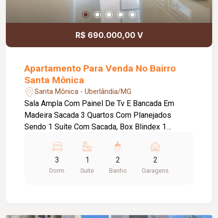
Metragem Privativa: 109,76m². Metragem
Construída: 178,40m².
R$ 690.000,00 V
Apartamento Para Venda No Bairro
Santa Mônica
Santa Mônica - Uberlândia/MG
Sala Ampla Com Painel De Tv E Bancada Em
Madeira Sacada 3 Quartos Com Planejados
Sendo 1 Suíte Com Sacada, Box Blindex 1
Banheiro Social Com Box Blindex E Planejados
Cozinha Com Planejados Área De Serviço Com
3
1
2
2
Planejados Teto Acabamento Em Gesso
Dorm.
Suite
Banho
Garagens
Iluminação Embutida 1 Vaga Garagem