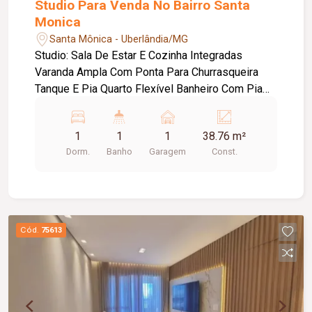
Studio Para Venda No Bairro Santa
Monica
Santa Mônica - Uberlândia/MG
Studio: Sala De Estar E Cozinha Integradas
Varanda Ampla Com Ponta Para Churrasqueira
Tanque E Pia Quarto Flexível Banheiro Com Pia
Externa E Ponto Para Maquina De Levar Ponto
Para Lavra Louças Condômino E Composto Por:
1
1
1
38.76 m²
Coworking Lavanderia Grab e Go Coffee Place
Dorm.
Banho
Garagem
Const.
Labby Com Pé Direito Duplo Lounge Academia
Sports Bar/ Pub Bicicletário Bike Repair Car
Wash Bike Wash Estação Recarga De Veículos
Elétricos Vaga Visitante
Cód.
75613