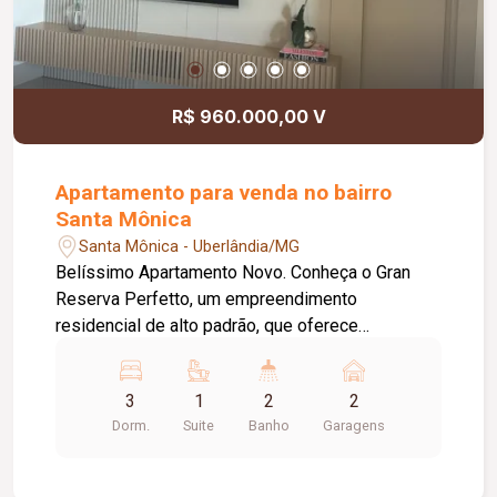
01 condo (entrada).
R$ 960.000,00 V
Apartamento para venda no bairro
Santa Mônica
Santa Mônica - Uberlândia/MG
Belíssimo Apartamento Novo. Conheça o Gran
Reserva Perfetto, um empreendimento
residencial de alto padrão, que oferece
apartamentos espaçosos e confortáveis com
todas as comodidades que você precisa para
3
1
2
2
viver com qualidade de vida. Este moderno
Dorm.
Suite
Banho
Garagens
apartamento com fino acabamento oferece
conforto, sofisticação e funcionalidade em cada
detalhe. Em andar alto com linda vista. Localizado