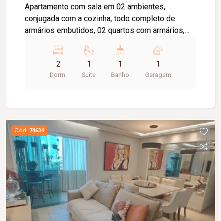
Apartamento com sala em 02 ambientes,
conjugada com a cozinha, todo completo de
armários embutidos, 02 quartos com armários,
sendo uma suíte com armário e box blindex, área
de serviço , 01 vaga de garagem, escada.
2
1
1
1
Dorm.
Suite
Banho
Garagem
Cód.
74634