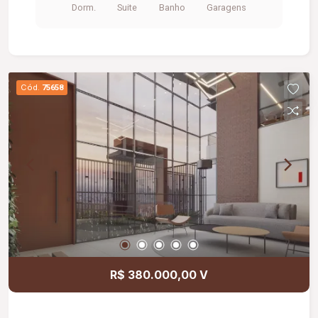
Dorm.
Suite
Banho
Garagens
Cód.
75658
R$ 380.000,00 V