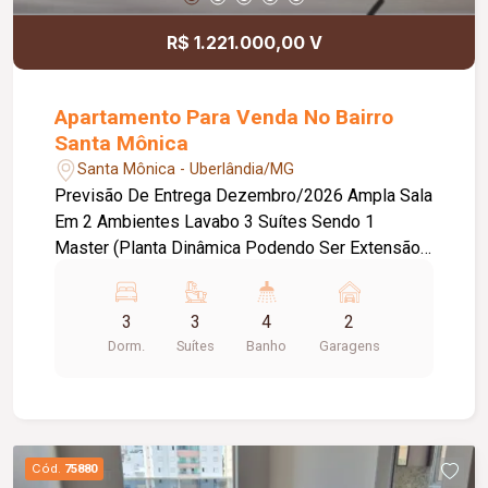
R$ 1.221.000,00 V
Apartamento Para Venda No Bairro
Santa Mônica
Santa Mônica - Uberlândia/MG
Previsão De Entrega Dezembro/2026 Ampla Sala
Em 2 Ambientes Lavabo 3 Suítes Sendo 1
Master (Planta Dinâmica Podendo Ser Extensão
Da Sala, Closet Da Suíte Master Ou Office)
Cozinha Integrada Com Varanda Gourmet Com
3
3
4
2
Churrasqueira A Carvão Área De Serviço Laje
Dorm.
Suítes
Banho
Garagens
Técnica Para Ar Condicionado Garagem 2 Vagas
Livres Condomínio Oferece: Academia
Bicicletário, Piscina Em Formato De Lago, Espaço
Churrasco, Espaço Gourmet, Sauna, Spa, Centro
Estético ,Sala De Jogos, Brinquedoteca,
Cód.
75880
Playground, Lounge, Salão De Festa, Quadra,