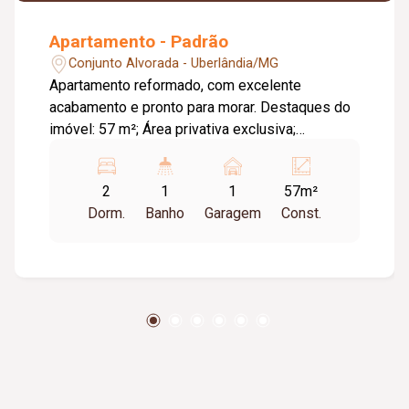
Apartamento - Padrão
Conjunto Alvorada - Uberlândia/MG
Apartamento reformado, com excelente
acabamento e pronto para morar. Destaques do
imóvel: 57 m²; Área privativa exclusiva;
Acabamento em pedra; Pode instalar ar-
condicionado; Garagem ao lado do bloco;
2
1
1
57m²
Entregue reformado e pronto para morar. Região
Dorm.
Banho
Garagem
Const.
com mercado, farmácia e comércio muito
próximos.