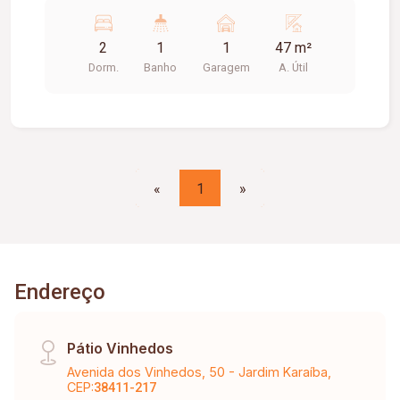
de madeira, 01 vaga de garagem, infra estrutura
para ar condicionado, portaria 24 hrs, elevador,
2
1
1
47 m²
salão de festas, playground, piscina e quadra
Dorm.
Banho
Garagem
A. Útil
esportiva. Aprox. 47m². Cond. aprox. $366,56,
Tem taxa mudança valor de 01 condomínio.
***Residencial Jardim***CONDOMÍNIO INCLUSO
NO ALUGUEL ***
«
1
»
Endereço
Pátio Vinhedos
Avenida dos Vinhedos, 50 - Jardim Karaíba,
CEP:
38411-217