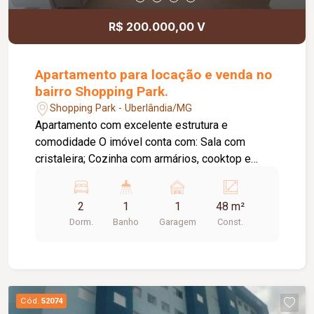
R$ 200.000,00 V
Apartamento para locação e venda no
bairro Shopping Park.
Shopping Park - Uberlândia/MG
Apartamento com excelente estrutura e
comodidade O imóvel conta com: Sala com
cristaleira; Cozinha com armários, cooktop e
depurador; Área de lavanderia; Banheiro social; 02
quartos; 01 vaga de garagem. Condomínio
2
1
1
48 m²
oferece: Portaria 24 horas; Elevador; Piscina;
Dorm.
Banho
Garagem
Const.
Quadra poliesportiva; Mercadinho 24 horas.
Cód.
52074