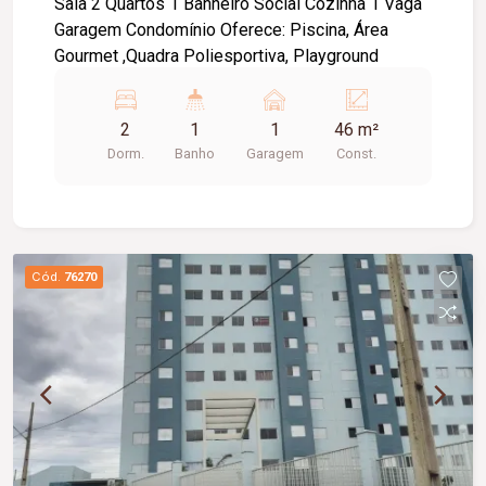
Sala 2 Quartos 1 Banheiro Social Cozinha 1 Vaga
Garagem Condomínio Oferece: Piscina, Área
Gourmet ,Quadra Poliesportiva, Playground
2
1
1
46 m²
Dorm.
Banho
Garagem
Const.
Cód.
76270