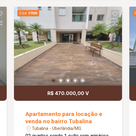
Elevador, portaria 24 horas, salão de
festas, área de lazer com churrasqueira,
Cód.
37025
salão de jogos, mini quadra esportiva,
academia e playground. 01 vaga de
garagem e taxa de mudança. Área
aproximada: 69 m². Condomínio
aproximado: R$ 481,65 (podendo haver
alteração de valores).
R$ 470.000,00 V
Apartamento para locação e
venda no bairro Tubalina
Tubalina - Uberlândia/MG
02 quartos sendo 1 suíte com armários