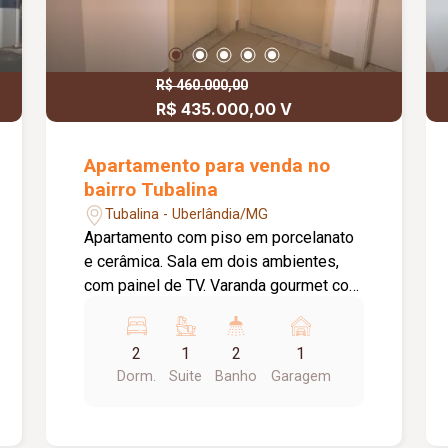
R$ 460.000,00
R$ 435.000,00 V
Apartamento para venda no
bairro Tubalina
Tubalina - Uberlândia/MG
Apartamento com piso em porcelanato
e cerâmica. Sala em dois ambientes,
com painel de TV. Varanda gourmet com
armários e churrasqueira. 02 quartos
com armários, sendo 01 suíte com
2
1
2
1
painel de cama, box em blindex, armário
Dorm.
Suite
Banho
Garagem
sob a pia e espelho. Banheiro social
com box e armário sob a pia. Cozinha
planejada e lavanderia com armários.