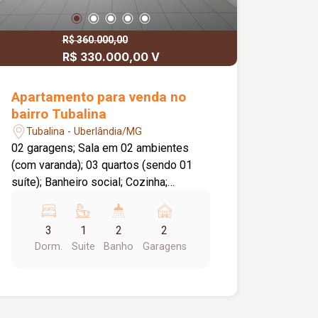
R$ 360.000,00
R$ 330.000,00 V
Apartamento para venda no
bairro Tubalina
Tubalina - Uberlândia/MG
02 garagens; Sala em 02 ambientes
(com varanda); 03 quartos (sendo 01
suíte); Banheiro social; Cozinha;
Lavanderia. Montado com armários e
Box Blindex. Metragem Privativa: 72,65
3
1
2
2
m². Metragem Construída: 109,05 m².
Dorm.
Suite
Banho
Garagens