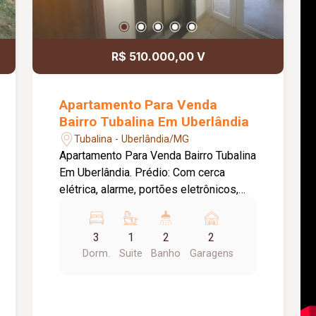
R$ 510.000,00 V
Apartamento Para Venda
Bairro Tubalina Em Uberlândia
Tubalina - Uberlândia/MG
Apartamento Para Venda Bairro Tubalina
Em Uberlândia. Prédio: Com cerca
elétrica, alarme, portões eletrônicos,
interfone, portaria horário comercial
(8:00 às 17:00), salão festas, elevador,
3
1
2
2
academia, gás canalizado, câmeras
Dorm.
Suite
Banho
Garagens
segurança. Apartamento: Com
Metragem Privativa de 75,92m² e
Metragem Construída de 116,76m², 02
garagens, sala em 02 ambientes, 03