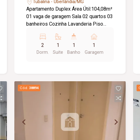
Tubalina - Uberlândia/MG
Apartamento Duplex Área Útil:104,08m²
01 vaga de garagem Sala 02 quartos 03
banheiros Cozinha Lavanderia Piso
superior com churrasqueira a carvão.
Cond Aprox: 251,00 + 25,10 de fundo
2
1
1
1
de reserva / Tem taxa de mudança
Dorm.
Suite
Banho
Garagem
Cód.
38894