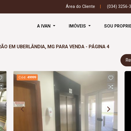
Área do Cliente
|
(034) 3256-
A IVAN
IMÓVEIS
SOU PROPRI
ÃO EM UBERLÂNDIA, MG PARA VENDA - PÁGINA 4
Re
Cód.
49999