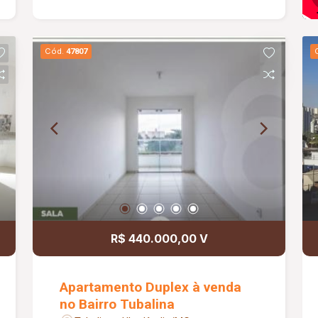
quartos com armários sendo 01 suíte
com armário sob a pia, espelho e box
blindex, banheiro social, cozinha,
Cód.
47807
lavanderia. Piso porcelanato e laminado
de madeira, bancadas em granito,
esquadrias alumínio. Valor do
condomínio ( aproximadamente ) :
394,69 + Fundo de Reservas 39,47
R$ 440.000,00 V
Apartamento Duplex à venda
no Bairro Tubalina