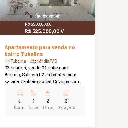
R$ 550.000,00
R$ 525.000,00 V
Apartamento para venda no
bairro Tubalina
Tubalina - Uberlândia/MG
03 quartos, sendo 01 suíte com:
Armário, Sala em 02 ambientes com
sacada, banheiro social, Cozinha com
armários, Lavanderia, Garagem para 02
carros livres. Piso cerâmica.
3
1
2
2
Aproximadamente 80m². Portaria,
Dorm.
Suite
Banho
Garagens
elevador. * RESTRIÇÃO P/ REPÚBLICA
E ANIMAIS. Valor do imóvel era R$
550.000,00 e agora será anunciado por