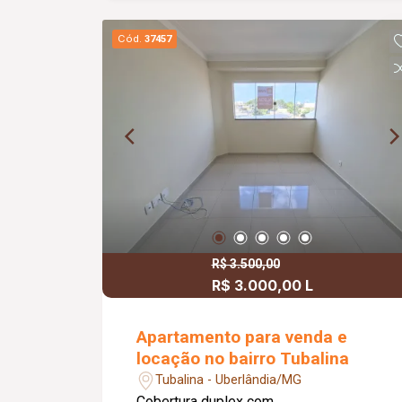
Cód.
37457
R$ 3.500,00
R$ 3.000,00 L
R$ 780.000,00 V
Apartamento para venda e
locação no bairro Tubalina
Tubalina - Uberlândia/MG
Cobertura duplex com