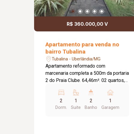
R$ 360.000,00 V
Apartamento para venda no
bairro Tubalina
Tubalina - Uberlândia/MG
Apartamento reformado com
marcenaria completa a 500m da portaria
2 do Praia Clube. 64,46m². 02 quartos,
sendo 01 suíte ambos com marcenaria
nova; Fechadura eletrônica; Sala de
2
1
2
1
estar e jantar integradas; Sacada;
Dorm.
Suite
Banho
Garagem
Banheiro social com marcenaria e box;
Cozinha com armário; Lavanderia; 01
vaga ampla de garagem. Acesso por
escadas.