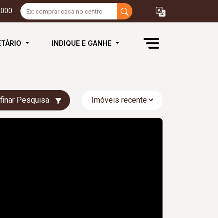
3000
ETÁRIO
INDIQUE E GANHE
finar Pesquisa