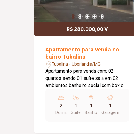
R$ 280.000,00 V
Apartamento para venda no
bairro Tubalina
Tubalina - Uberlândia/MG
Apartamento para venda com: 02
quartos sendo 01 suíte sala em 02
ambientes banheiro social com box em
vidro temperado e espelho cozinha
com armário sob pia área de serviço
2
1
1
1
separada Garagem para 01 carro
Dorm.
Suite
Banho
Garagem
portaria.