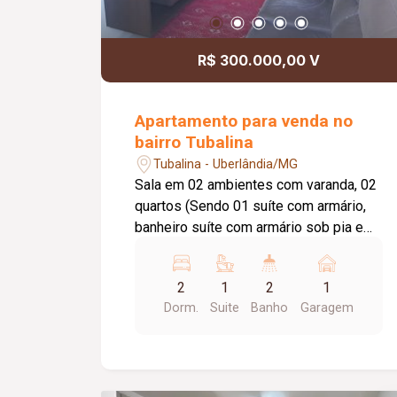
R$ 300.000,00 V
Apartamento para venda no
bairro Tubalina
Tubalina - Uberlândia/MG
Sala em 02 ambientes com varanda, 02
quartos (Sendo 01 suíte com armário,
banheiro suíte com armário sob pia e
box em Blindex), Banheiro social (Com
armário e box em Blindex), Cozinha
2
1
2
1
(Com armário), Lavanderia (Com armário
Dorm.
Suite
Banho
Garagem
sob pia) e 01 vaga de
garagem.*RESTRIÇÃO PARA ANIMAIS *