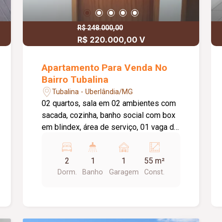
R$ 248.000,00
R$ 220.000,00 V
Apartamento Para Venda No
Bairro Tubalina
Tubalina - Uberlândia/MG
02 quartos, sala em 02 ambientes com
sacada, cozinha, banho social com box
em blindex, área de serviço, 01 vaga de
garagem, salão de festas.proximo a
farmacia supermercados localizaçao
2
1
1
55 m²
estrategica Aproximadamente 55m².
Dorm.
Banho
Garagem
Const.