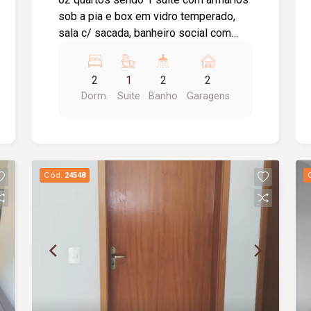
sob a pia e box em vidro temperado,
sala c/ sacada, banheiro social com
armários e box em vidro temperado,
cozinha com armários, área de serviços
2
1
2
2
com armários, 02 vagas de garagem.
Dorm.
Suite
Banho
Garagens
portaria 24 horas, salão de festas,
quadra esportiva, piscina, academia,
área gourmet, brinquedoteca,
playground, 02 elevadores. TAXA DE
MUDANÇA ENTRADA E SAIDA APROX:
Cód.
24548
R$ 120,00 . * RESTRIÇÃO P/
REPÚBLICA E CACHORRO *