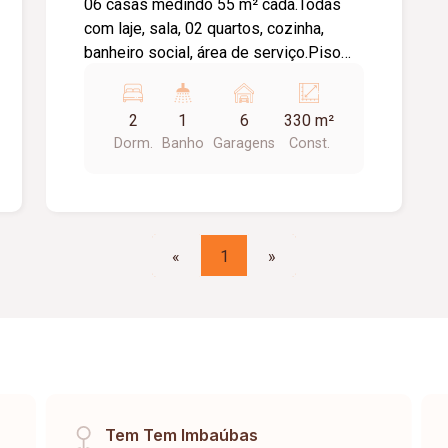
06 casas medindo 55 m² cada.Todas
com laje, sala, 02 quartos, cozinha,
banheiro social, área de serviço.Piso
em cerâmica.
2
1
6
330 m²
Dorm.
Banho
Garagens
Const.
«
1
»
Tem Tem Imbaúbas