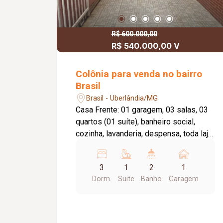
R$ 600.000,00
R$ 540.000,00 V
Colônia para venda no bairro
Brasil
Brasil - Uberlândia/MG
Casa Frente: 01 garagem, 03 salas, 03
quartos (01 suíte), banheiro social,
cozinha, lavanderia, despensa, toda laje,
piso taco e cerâmica, com
aproximadamente 84,50m² de
3
1
2
1
construção. Casa 01: Sala, 02 quartos,
Dorm.
Suite
Banho
Garagem
banheiro social, cozinha, lavandeira,
despensa, piso cerâmica, toda laje, com
aproximadamente 65,36m² de
construção. Casa 02: Sala, 03 quartos,