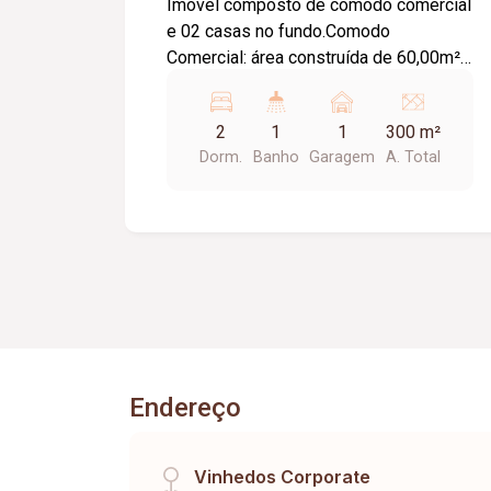
Imóvel composto de comodo comercial
e 02 casas no fundo.Comodo
Comercial: área construída de 60,00m²,
toda em laje, 02 portas acp, piso
ardósia e 01 banheiro.Casa 01: 01
2
1
1
300 m²
garagem, sala, 01 quarto, banheiro,
Dorm.
Banho
Garagem
A. Total
cozinha, lavanderia, com área
construída de 42,00m², piso cerâmica e
forro PVC.Casa 02: 01 garagem, sala,
02 quartos, banheiro, cozinha,
lavanderia, toda em laje e piso
cerâmica.
Endereço
Vinhedos Corporate