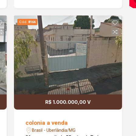
Meio(Casa 01): Aproximadamente
66,31m² de construção.
Estacionamento 01 carro, Sala, Sala
Cód.
8166
jantar, Dois quartos, Banheiro social,
Cozinha, Lavanderia, Quintal, Piso
cerâmica, Toda laje. Casa Fundo(Casa
02): Aproximadamente 71,37m² de
construção. Estacionamento 01 carro,
Varanda, Sala, Sala jantar, Dois quartos,
Banheiro social, Cozinha, Lavanderia,
Quintal, Piso cerâmica, Toda laje.
R$ 1.000.000,00 V
colonia a venda
Brasil - Uberlândia/MG