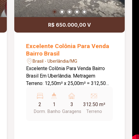
R$ 650.000,00 V
Excelente Colônia Para Venda
Bairro Brasil
Brasil - Uberlândia/MG
Excelente Colônia Para Venda Bairro
Brasil Em Uberlândia. Metragem
Terreno: 12,50m² x 25,00m² = 312,50m².
Metragem Total das Construções:
Aproximadamente 203,99m². Casa
2
1
3
312.50 m²
Frente: Aproximadamente 66,31m² de
Dorm.
Banho
Garagens
Terreno
construção. Estacionamento 01 carro,
Sala, Sala jantar, Dois quartos, Banheiro
social, Cozinha, Lavanderia, Quintal,
Piso cerâmica, Toda laje. Casa