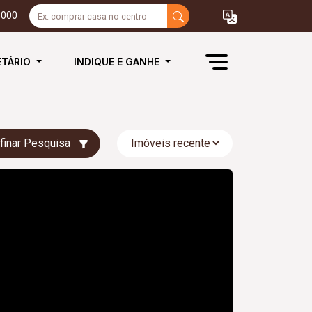
3000
ETÁRIO
INDIQUE E GANHE
finar Pesquisa