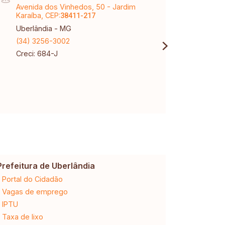
Avenida dos Vinhedos, 50 - Jardim
Av Jo
Karaíba, CEP:
CEP:
38411-217
3
Uberlândia - MG
Uberl
(34) 3256-3002
(34) 
Creci: 684-J
Creci
Prefeitura de Uberlândia
Cemig
Portal do Cidadão
2ª via da 
Vagas de emprego
Ligação n
IPTU
Desligam
Taxa de lixo