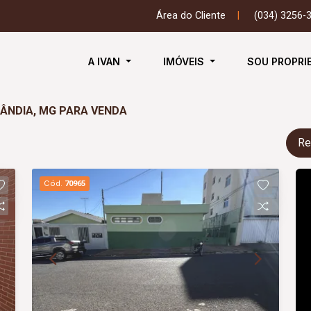
Área do Cliente
|
(034) 3256-
A IVAN
IMÓVEIS
SOU PROPRI
LÂNDIA, MG PARA VENDA
Re
Cód.
70965