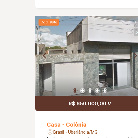
banheiro social, cozinha, lavanderia,
piso cerâmica, sem laje, forro PVC, com
aproximadamente 53.56m² de
Cód.
8846
construção. Casa 03: Sala, 02 quartos,
banheiro social, cozinha, lavanderia,
piso cerâmica, sem laje, forro PVC, com
aproximadamente 30,00m² de
construção. Metragem Terreno: 12,50m
x 40,00m = 500,00m². Metragem
Construída Total: Aproximadamente
243,42m².
R$ 650.000,00 V
Casa - Colônia
Brasil - Uberlândia/MG