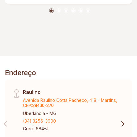
aquecida; 2 vagas de garagem coberta e 02
descobertas; Paisagismo e jardim completo;
Elevador; Boiller; Portas em Acm; Janelas
automatizadas; Irrigação automática; Vestiário;
Para você que gosta de paz e tranquilidade,
segurança e muita qualidade! Casa com
excelente acabamento,ótima integração de
sala,cozinha e área gourmet. Pisos em
porcelanato 1,20 X 1,20 ,metais e sanitários
Endereço
Deca. Teto rebaixado com gesso e iluminação
em led. Cubas esculpidas e Deca. Iluminação
natural e Corredores largos laterais.
Raulino
Avenida Raulino Cotta Pacheco, 418 - Martins,
CEP:
38400-370
Uberlândia - MG
(34) 3256-3000
Creci: 684-J