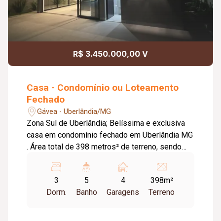
R$ 3.450.000,00 V
Casa - Condomínio ou Loteamento
Fechado
Gávea - Uberlândia/MG
Zona Sul de Uberlândia; Belíssima e exclusiva
casa em condomínio fechado em Uberlândia MG
. Área total de 398 metros² de terreno, sendo
293 metros² de construção; Composta por: 3
suítes, sendo uma suíte máster; 1 Quarto
3
5
4
398m²
reversível a 4° suíte; Sala em 2 ambientes com
Dorm.
Banho
Garagens
Terreno
pé direito duplo; Escritório; Cozinha técnica ;
Cozinha Gourmet com churrasqueira; Lavanderia;
Despensa; Área de lazer completa Piscina