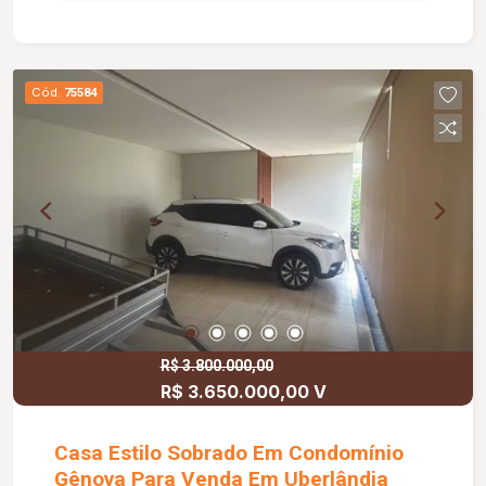
pronto para Jacuzzi Agende sua visita e venha
conhecer a sua nova moradia!!!...
Cód.
75584
R$ 3.800.000,00
R$ 3.650.000,00 V
Casa Estilo Sobrado Em Condomínio
Gênova Para Venda Em Uberlândia