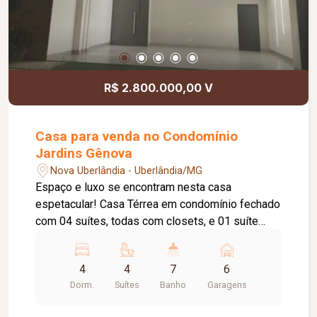
R$ 2.800.000,00 V
Casa para venda no Condomínio
Jardins Gênova
Nova Uberlândia - Uberlândia/MG
Espaço e luxo se encontram nesta casa
espetacular! Casa Térrea em condomínio fechado
com 04 suítes, todas com closets, e 01 suíte
principal espaçosa, além de um amplo escritório,
esta casa térrea oferece o melhor em conforto e
4
4
7
6
conveniência. Desfrute de momentos de
Dorm.
Suítes
Banho
Garagens
relaxamento na sala de 03 ambientes, cozinhe
com estilo na cozinha gourmet integrada e tenha