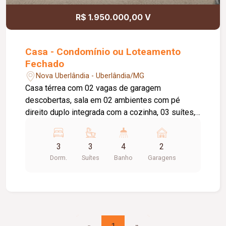
Aquecimento solar para todos as torneiras e
R$ 1.950.000,00 V
duchas, inclusive, para a ducha da área da piscina.
- Sistema automático de irrigação dos jardins. -
Aquecimento solar para piscina e spa. -
Casa - Condomínio ou Loteamento
Acabamentos de alto padrão.
Fechado
Nova Uberlândia - Uberlândia/MG
Casa térrea com 02 vagas de garagem
descobertas, sala em 02 ambientes com pé
direito duplo integrada com a cozinha, 03 suítes,
sendo 1 com closet e 1 com armários, home
office com banheiro (podendo ser 4º suíte), área
3
3
4
2
gourmet, lavanderia separada com dispensa,
Dorm.
Suítes
Banho
Garagens
piscina revestida com pedra vulcânica com
aquecimento de ozônio, preparada para
aquecimento solar e, torneiras e chuveiros.