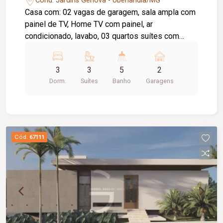
Cond. Jardins Gênova - Uberlândia/MG
Casa com: 02 vagas de garagem, sala ampla com
painel de TV, Home TV com painel, ar
condicionado, lavabo, 03 quartos suítes com
armários embutidos e ar condicionado sendo 01
master com closet e hidromassagem, cozinha
3
3
5
2
planejada com cooktop coifa, despensa,
Dorm.
Suítes
Banho
Garagens
lavanderia com armário, varanda gourmet com
churrasqueira e ar condicionado, spa para 06
lugares, banheiro externo, depósito. Metragem
Terreno: 516,41m². Metragem Construção:
281,33m². Condomínio: Portaria 24 horas,
Cód.
67111
academia, piscina, playground, quadras
esportivas e espaço gourmet.