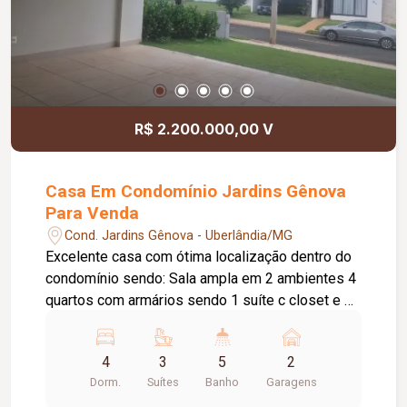
R$ 2.200.000,00 V
Casa Em Condomínio Jardins Gênova
Para Venda
Cond. Jardins Gênova - Uberlândia/MG
Excelente casa com ótima localização dentro do
condomínio sendo: Sala ampla em 2 ambientes 4
quartos com armários sendo 1 suíte c closet e 2
suítes simples Banheiro de serviço Lavabo
cortinas Cozinha com armários Lavanderia
4
3
5
2
Despensa Varanda gourmet com Churrasqueira
Dorm.
Suítes
Banho
Garagens
Garagem p 2 carros lindo jardim Encanamento