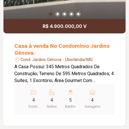
R$ 4.900.000,00 V
Casa à venda No Condomínio Jardins
Gênova.
Cond. Jardins Gênova - Uberlândia/MG
A Casa Possui: 345 Metros Quadrados De
Construção; Terreno De 595 Metros Quadrados; 4
Suítes; 1 Escritório; Área Gourmet Com
Churrasqueira; Piscina; Sistema De Aspiração
Central; Lavanderia; Usina Fotovoltaica
4
4
5
4
Dorm.
Suítes
Banho
Garagens