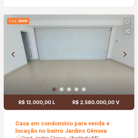
a comodidade do lavabo, lavanderia e despensa.
Com 295 m² de construção em um terreno
generoso de 503 m², esta casa é uma obra-prima
Cód.
68493
da integração, com uma piscina aquecida e
cascata que criam um oásis particular. A garagem
coberta para 03 carros oferece praticidade,
enquanto as portas em ACM e alumínio,
juntamente com persianas integradas, garantem
elegância e funcionalidade. Venha descobrir o
significado de privacidade e sofisticação nesta
incrível residência. Seu sonho de morar em
grande estilo começa aqui.
R$ 12.000,00 L
R$ 2.580.000,00 V
Casa em condomínio para venda e
locação no bairro Jardins Gênova