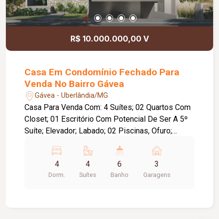
gourmet e lavabo Área de serviço: Preto São
Gabriel Escovado Luminotécnico completo (
exceto pendentes ) Espelhos com led Louças e
R$ 10.000.000,00 V
metais : Deca Pia e tanque : Tramontina Espera
para ar condicionado Boiler de 600 litros para
água quente Detalhes : Pedra natural travertino
Casa Em Condomínio Fechado Para
nacional anticato e ripado de madeira na garagem
Venda No Bairro Gávea
.
Gávea - Uberlândia/MG
Casa Para Venda Com: 4 Suítes; 02 Quartos Com
Closet; 01 Escritório Com Potencial De Ser A 5º
Suíte; Elevador; Labado; 02 Piscinas, Ofuro;
Adega; Sauna; Deposito; Sala Ampla E Integrada;
Cozinha Gourmet Com Churrasqueira; Outra Área
4
4
6
3
Gourmet Exclusiva Com Ilha E Churrasqueira; 3
Dorm.
Suítes
Banho
Garagens
Vagas De Garagem Coberta; Paisagismo Com
Irrigação Automática; Valor De Mercado 10
Milhões; Estudo Permuta Até 20% Do Valor Da
Casa.