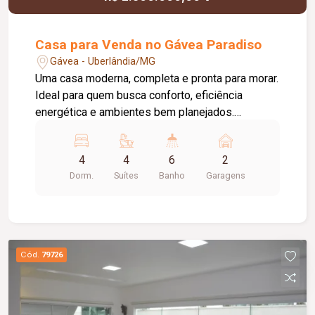
Casa para Venda no Gávea Paradiso
Gávea - Uberlândia/MG
Uma casa moderna, completa e pronta para morar.
Ideal para quem busca conforto, eficiência
energética e ambientes bem planejados.
Características do imóvel: 4 suítes (todas com
armários planejados e ar-condicionado, sendo
4
4
6
2
uma master) Escritório com ar-condicionado Sala
Dorm.
Suítes
Banho
Garagens
de TV e jantar climatizadas Cozinha completa,
lavanderia e depósito Jardim de inverno Área
gourmet com armários e churrasqueira Lavabo
Energia fotovoltaica e boiler para aquecimento
Cód.
79726