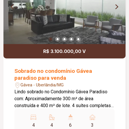
R$ 3.100.000,00 V
Sobrado no condomínio Gávea
paradiso para venda
Gávea - Uberlândia/MG
Lindo sobrado no Condomínio Gávea Paradiso
com: Aproximadamente 300 m² de área
construída e 400 m² de lote. 4 suítes completas
em cima, sendo 2 com sacada e completas com
armários feitos sob medida, 1 escritório
4
4
6
3
embaixo, Lavabo, Suíte máster com closet,