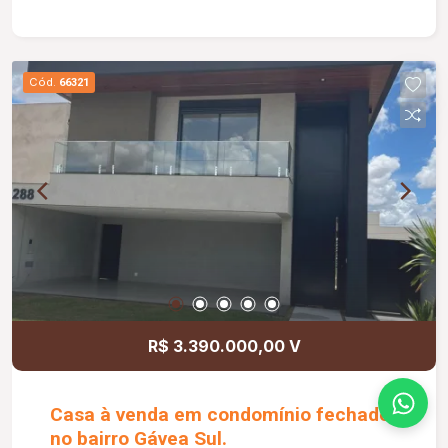
Cozinha fechada - Área gourmet com
churrasqueira - Pisos porcelanato 1,20x1,20m
Portobello ou similar - Louças e metais Deca ou
Cód.
66321
similar - Energia fotovoltaica com placas
instaladas - Paisagismo e irrigação prontos com
gotejo e aspersor
R$ 3.390.000,00 V
Casa à venda em condomínio fechado
no bairro Gávea Sul.