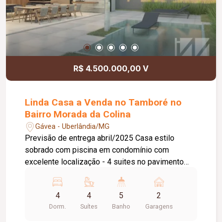
R$ 4.500.000,00 V
Linda Casa a Venda no Tamboré no
Bairro Morada da Colina
Gávea - Uberlândia/MG
Previsão de entrega abril/2025 Casa estilo
sobrado com piscina em condomínio com
excelente localização - 4 suites no pavimento
superior, sendo duas com closet - Elevador -
Esquadrias de alumínio - Portas todas em acm -
4
4
5
2
Piscina aquecida com prainha e hidromassagem -
Dorm.
Suítes
Banho
Garagens
Sala multiuso com lavabo no térreo (espaço para
home cinema, escritório ou quinta suíte) -