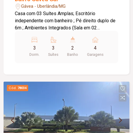
Gávea - Uberlândia/MG
Casa com 03 Suítes Amplas; Escritório
independente com banheiro ; Pé direito duplo de
6m ; Ambientes Integrados (Sala em 02
ambientes, cozinha e área gourmet).Cozinha
ampla ; Espaço gourmet completo com piscina
3
3
2
4
aquecida ; Água aquecida em todas as torneiras ;
Dorm.
Suítes
Banho
Garagens
Área de serviço ampla e independente ; Banheiro
Social ; Lavabo externo ; Garagem coberta para
04 carros ; Deposito ; Paisagismo completo ;
Projeto Luminotécnico Moderno ; Fachada
Imponente e atemporal ; Condomínio com área de
Cód.
78034
lazer completa