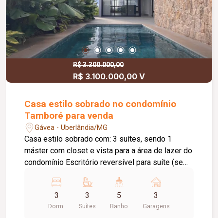
R$ 3.300.000,00
R$ 3.100.000,00 V
Casa estilo sobrado no condomínio
Tamboré para venda
Gávea - Uberlândia/MG
Casa estilo sobrado com: 3 suítes, sendo 1
máster com closet e vista para a área de lazer do
condomínio Escritório reversível para suíte (se
necessário) Ampla sala em 3 ambientes com teto
rebaixado em gesso e linda vista para o pôr do
3
3
5
3
sol Cozinha Gourmet com churrasqueira à carvão
Dorm.
Suítes
Banho
Garagens
Piscina com cascata e ducha Banheiro Social