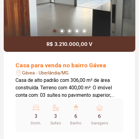
R$ 3.210.000,00 V
Casa para venda no bairro Gávea
Gávea - Uberlândia/MG
Casa de alto padrão com 306,00 m² de área
construída. Terreno com 400,00 m². O imóvel
conta com: 03 suítes no pavimento superior;
Suíte master com mais de 42,00 m² e terraço
privativo; 06 banheiros, sendo 03 nas suítes e 03
3
3
6
6
no pavimento térreo; Sala ampla com ambientes
Dorm.
Suítes
Banho
Garagens
integrados; Área gourmet espaçosa; Piscina com
deck de madeira; 06 vagas de garagem;