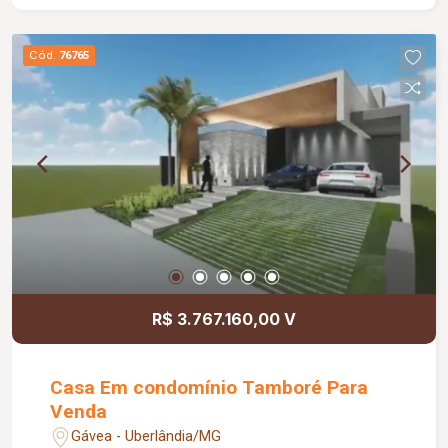
metade dentro e metade fora da residência; -
elevador; - sala gourmet com churrasqueira; -
Cód.
76765
lavabo gourmet; - ducha; - cozinha com
despensa; - Lavanderia; - banheiro de serviço; -
estendal; - deque; - piscina com raia de 20mts e
hidromassagem - energia fotovoltalica para conta
em torno de R$ 1100,00 - aquecimento solar; -
boiler pressurizado
R$ 3.767.160,00 V
Casa Em condomínio Tamboré Para
Venda
Gávea - Uberlândia/MG