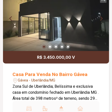
Janelas Automáticas Com Telas Mosqueteiro
Chuveiros, Duchas E Metais Deca De Alto
Padrão. Irrigação Automática Para Manter O
Jardim Sempre Impecável Garagem Para 2
Carros E Tudo Isso Em Uma Localização Incrível!
R$ 3.450.000,00 V
Casa Para Venda No Bairro Gávea
Gávea - Uberlândia/MG
Zona Sul de Uberlândia; Belíssima e exclusiva
casa em condomínio fechado em Uberlândia MG .
Área total de 398 metros² de terreno, sendo 293
metros² de construção; Composta por: 3 suítes,
sendo uma suíte máster; 1 Quarto reversível a 4°