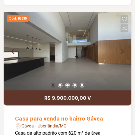
Diferenciais: Projeto arquitetônico
contemporâneo; Trocador de calor para a piscina;
Jardins automatizados; Paisagismo completo;
Cód.
83635
Zenital em blindex com abertura automática;
Portas e janelas automatizadas; Sistema de
energia fotovoltaica; Projeto luminotécnico
interno e externo; Ambientes amplos, integrados
e planejados para proporcionar conforto,
privacidade e funcionalidade.
R$ 9.900.000,00 V
Casa para venda no bairro Gávea
Gávea - Uberlândia/MG
Casa de alto padrão com 620 m² de área