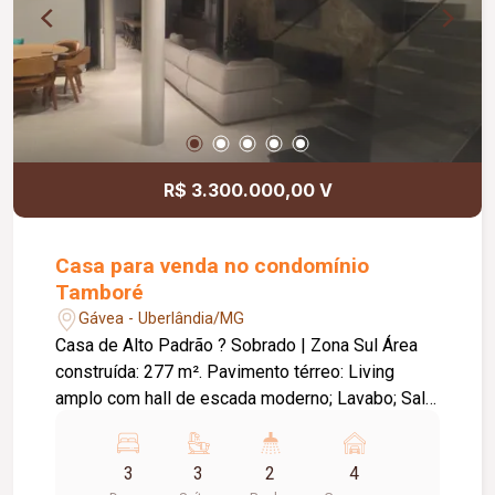
interna e externa, que pode ser revertido para
uma quarta suíte Espaço para adega Garagem
para 6 carros, sendo três vagas cobertas Piscina
revestida com pastilha Atlas, deck de madeira e
trocador de calor Exuberante jardim com irrigação
automática Placas para geração de energia solar
fotovoltaica Lavanderia, despensa, depósito e
R$ 3.300.000,00 V
estendal em ambiente reservado
Casa para venda no condomínio
Tamboré
Gávea - Uberlândia/MG
Casa de Alto Padrão ? Sobrado | Zona Sul Área
construída: 277 m². Pavimento térreo: Living
amplo com hall de escada moderno; Lavabo; Sala
de TV; Sala de jantar; Cozinha integrada à área
gourmet; Escritório (reversível para suíte);
3
3
2
4
Brinquedoteca; Área de serviço. Área de lazer: