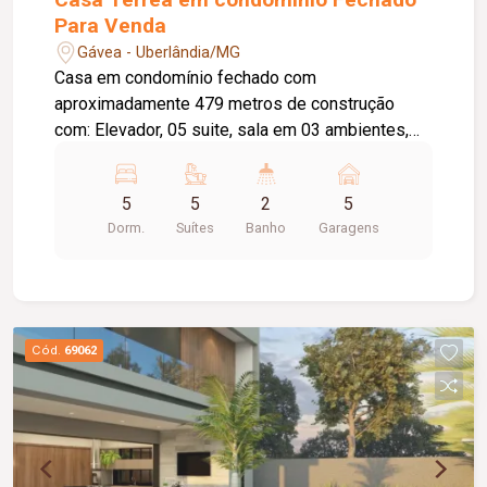
Para Venda
Gávea - Uberlândia/MG
Casa em condomínio fechado com
aproximadamente 479 metros de construção
com: Elevador, 05 suite, sala em 03 ambientes,
lavabo, cozinha, lavanderia, espaço gourmet com
churrasqueira, piscina aquecida com hidro, fire
5
5
2
5
place, banheiro externo, 05 vagas de garagem.
Dorm.
Suítes
Banho
Garagens
Condomínio com: Portaria 24 horas, salão de
festas, academia, piscina, quadras esportivas,
playgraud.
Cód.
69062