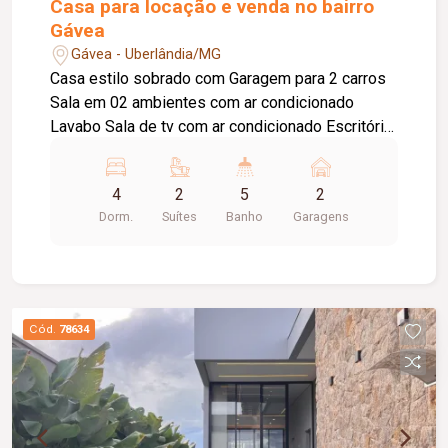
Casa para locação e venda no bairro
Gávea
Gávea - Uberlândia/MG
Casa estilo sobrado com Garagem para 2 carros
Sala em 02 ambientes com ar condicionado
Lavabo Sala de tv com ar condicionado Escritório
Cozinha planejada Lavanderia Espaço gourmet
com churrasqueira Banheiro completo que atende
4
2
5
2
a área externa Piscina aquecida com iluminação
Dorm.
Suítes
Banho
Garagens
Casa de máquina Quarto de despensa Piso
superior com 4 quartos sendo 2 suítes e 2 semi
suítes Todas com armários e ar condicionando
Aquecimento solar Condomínio dispões de
portaria 24h, academia, piscina, quadras de areia,
Cód.
78634
quadra de tênis, playground, salão de festa