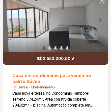
armazenamento, Tecnologia e Sustentabilidade:
Sistema de Automação Residencial, Energia
Fotovoltaica (Geração de energia), Aquecimento
Solar para piscina e chuveiros. Diferenciais:
Imóvel totalmente mobiliado com armários
planejados de alta qualidade em todos os
ambientes.
R$ 2.550.000,00 V
Casa em condomínio para venda no
bairro Gávea
Gávea - Uberlândia/MG
Casa nova e térrea, no Condomínio Tamboré!
Terreno 374,24m², Área construída coberta
204,02m² + piscina. Automação completa em