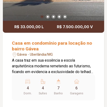
R$ 33.000,00 L
R$ 7.500.000,00 V
Casa em condomínio para locação no
bairro Gávea
Gávea - Uberlândia/MG
A casa traz em sua essência a escola
arquitetônica moderna remetendo ao futurismo,
ficando em evidencia a exclusividade do telhado
curvo, as colunas arredondadas em concreto
aparente e sua impactante piscina. Segundo
4
4
7
6
Andar: - 4 suítes com closets -
Dorm.
Suítes
Banho
Garagens
Biblioteca/escritório Primeiro Andar: - home
cinema; - lavabo; - salas espaçosas; - sala
especial em um elemento construtivo que esta