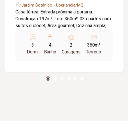
Jardim Botânico - Uberlandia/MG
Casa térrea. Entrada próxima a portaria.
Construção 197m². Lote 360m². 03 quartos com
suítes e closet; Área gourmet; Cozinha ampla;
Sala pé direito alto; Escritório; Garagem coberta
para 02 carros; Piscina aquecida em pastilha;
3
4
2
360m²
Projeto de iluminação completo; Paisagismo;
Dorm.
Banho
Garagens
Terreno
Porcelanato Portinari; Esquadrias automatizadas
na cor cinza; Tomada para carro elétrico; Boiller
600 litros; Portas internas em acm na cor
champanhe. Entrega completa com armários
planejados em todos os ambientes. Cortinas e
espelhos.