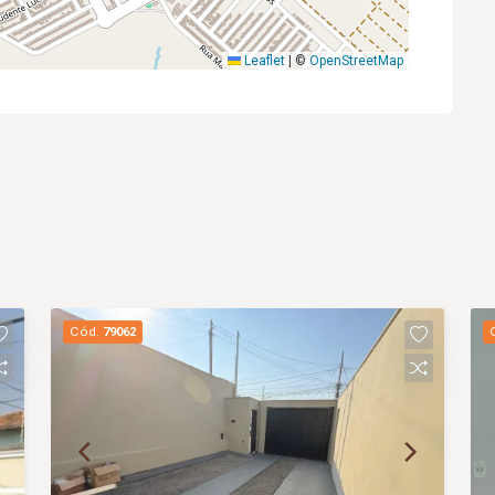
Leaflet
|
©
OpenStreetMap
Cód.
79062