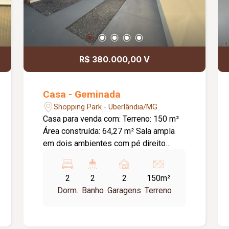
R$ 380.000,00 V
Casa - Geminada
Shopping Park - Uberlândia/MG
Casa para venda com: Terreno: 150 m²
Área construída: 64,27 m² Sala ampla
em dois ambientes com pé direito
duplo; Bancadas em granito;
Porcelanato polido; Esquadrias pretas,
2
2
2
150m²
em alumínio e vidro; Vaga de garagem
Dorm.
Banho
Garagens
Terreno
para 2 carros; Quintal aos fundos; 2
quartos sendo 1 suíte; Área de serviço
separada e coberta; Imóvel novo;