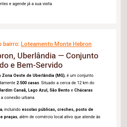
es e agende já a sua visita.
 bairro:
Loteamento Monte Hebron
on, Uberlândia — Conjunto
ado e Bem-Servido
na
Zona Oeste de Uberlândia (MG)
, é um conjunto
madamente
2.500 casas
. Situado a cerca de 12 km do
Jardim Canaã, Lago Azul, São Bento
e
Chácaras
e a conexão urbana.
ta
, incluindo
escolas públicas, creches, posto de
 e praças
, além de comércio local ativo que atende às