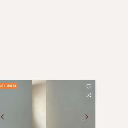
Cód.
84574