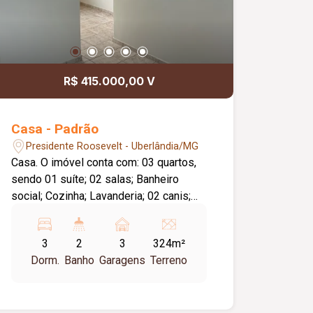
R$ 415.000,00 V
Casa - Padrão
Presidente Roosevelt - Uberlândia/MG
Casa. O imóvel conta com: 03 quartos,
sendo 01 suíte; 02 salas; Banheiro
social; Cozinha; Lavanderia; 02 canis;
Quintal amplo; Diferenciais: Terreno
amplo com excelente potencial de
3
2
3
324m²
aproveitamento; Localização
Dorm.
Banho
Garagens
Terreno
privilegiada, próxima a supermercado,
comércio e serviços da região.