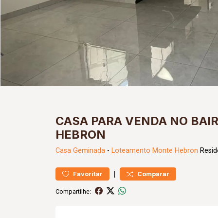
CASA PARA VENDA NO BA
HEBRON
Casa
Geminada
-
Loteamento Monte Hebron
Resid
|
Favoritar
Comparar
Compartilhe: