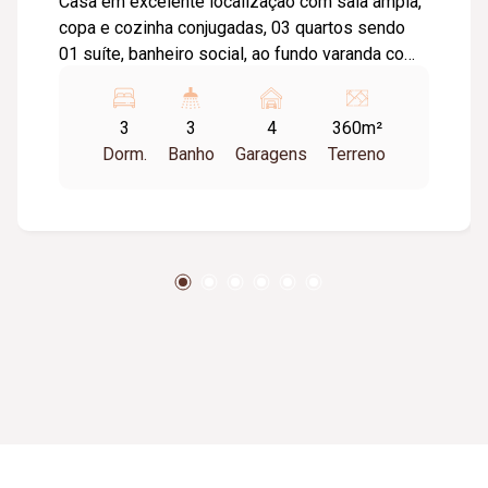
Casa em excelente localização com sala ampla,
copa e cozinha conjugadas, 03 quartos sendo
01 suíte, banheiro social, ao fundo varanda com
área de serviço, quarto e banheiro.
3
3
4
360m²
Dorm.
Banho
Garagens
Terreno