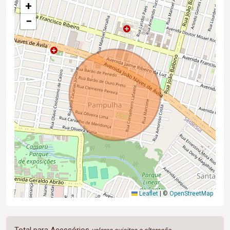
+
−
Leaflet
|
©
OpenStreetMap