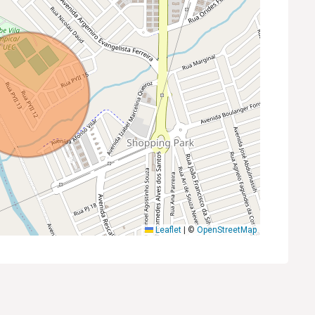
Leaflet
|
©
OpenStreetMap