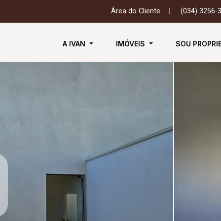
Área do Cliente
|
(034) 3256-
A IVAN
IMÓVEIS
SOU PROPRI