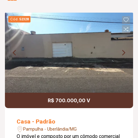
Cód.
52328
R$ 700.000,00 V
Casa - Padrão
Pampulha - Uberlândia/MG
O imóvel e composto por um cômodo comercial