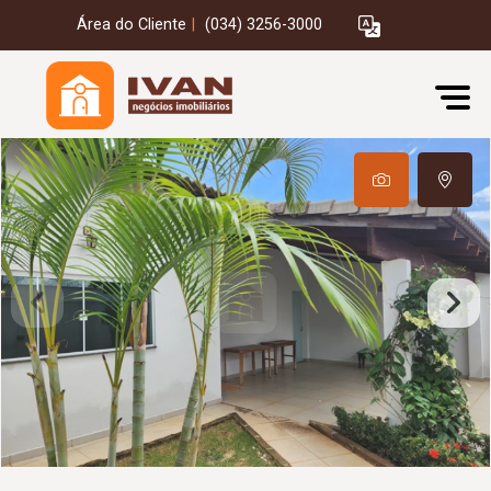
Área do Cliente
|
(034) 3256-3000