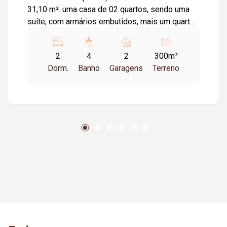
31,10 m². uma casa de 02 quartos, sendo uma
suíte, com armários embutidos, mais um quarto
sem armários, banheiro social, 02 salas, 02
cozinhas planejada, garagem da frente entrada
2
4
2
300m²
para 03 carros, entrada pelo outro lado do
Dorm.
Banho
Garagens
Terreno
imóvel entrada para 04 carros, churrasqueira,
lavanderia separada, quarto de despejo, toda em
laje, cerâmica e moldura de gesso na casa
149,94 metros. Casa pequena sendo ela 01 sala,
01 quarto,01 cozinha, lavanderia e entrada para
carro 76,80 metros.