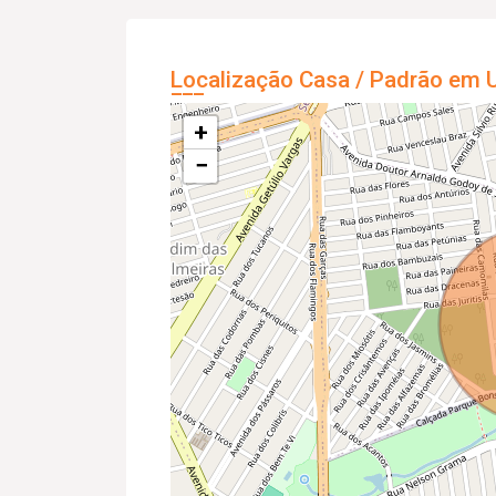
Localização Casa / Padrão em U
+
−