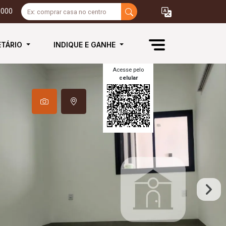
3000
ETÁRIO
INDIQUE E GANHE
Acesse pelo
celular