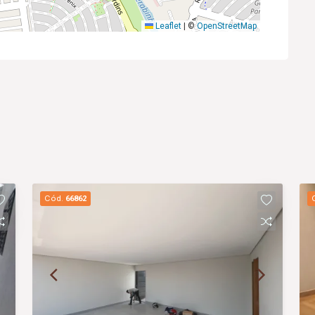
Leaflet
|
©
OpenStreetMap
Cód.
66862