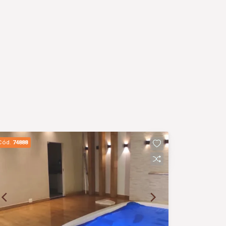
Cód.
74888