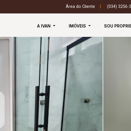
Área do Cliente
|
(034) 3256-
A IVAN
IMÓVEIS
SOU PROPRI