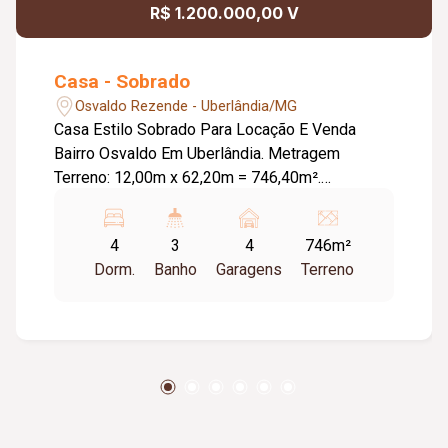
R$ 1.200.000,00 V
Casa - Sobrado
Osvaldo Rezende - Uberlândia/MG
Casa Estilo Sobrado Para Locação E Venda
Bairro Osvaldo Em Uberlândia. Metragem
Terreno: 12,00m x 62,20m = 746,40m².
Metragem Construída: Aproximadamente
280,00m². Casa em Dois Pavimentos. Garagem
4
3
4
746m²
para ate 04 carros. Living amplo com 03
Dorm.
Banho
Garagens
Terreno
ambientes. Quatro quartos amplos, sendo um
suíte e dois dos quartos possui varanda com
vista para o quintal . Três banheiros. Cozinha
ampla e integrada na sala de jantar. Living amplo
com 3 ambientes. Jardim de inverno. Lavanderia
com sol da tarde. Casa em anexo: Tendo um
living dois ambientes. Cozinha américa. Dois
quartos rouparia e banheiro. Varanda social.