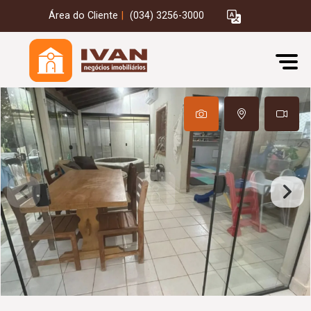
Área do Cliente
|
(034) 3256-3000