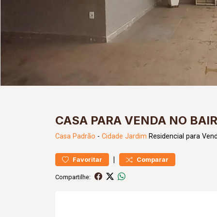
CASA PARA VENDA NO BAI
Casa
Padrão
-
Cidade Jardim
Residencial para Ven
|
Favoritar
Comparar
Compartilhe: