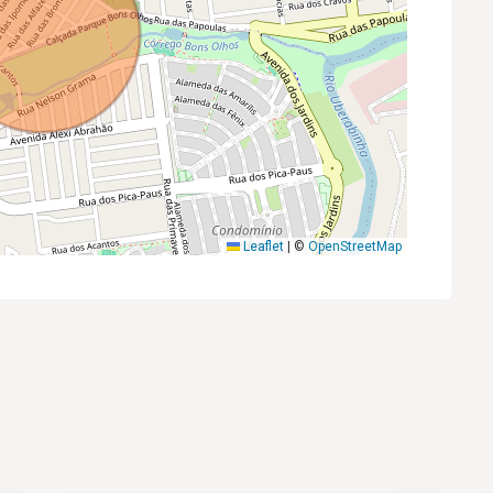
Leaflet
|
©
OpenStreetMap