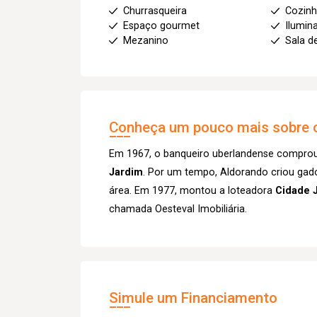
Churrasqueira
Cozin
Espaço gourmet
Ilumin
Mezanino
Sala d
Conheça um pouco mais sobre o
Em 1967, o banqueiro uberlandense comprou 
Jardim
. Por um tempo, Aldorando criou gado n
área. Em 1977, montou a loteadora
Cidade 
chamada Oesteval Imobiliária.
Simule um Financiamento