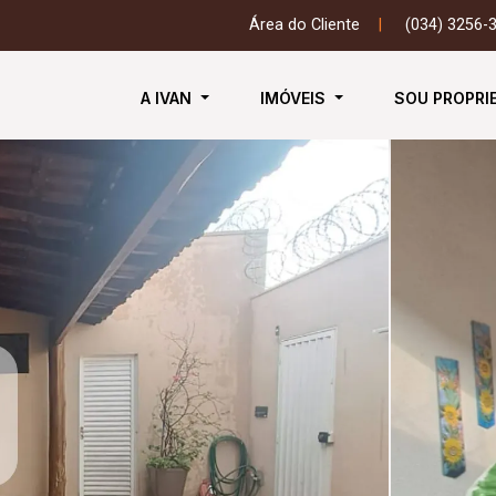
Área do Cliente
|
(034) 3256-
A IVAN
IMÓVEIS
SOU PROPRI