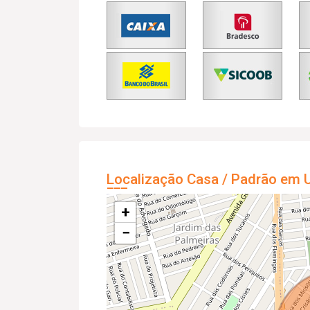
Localização Casa / Padrão em U
+
−